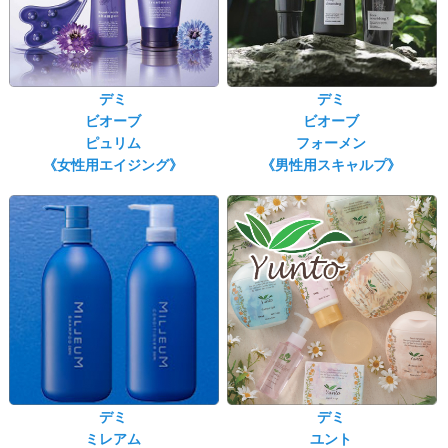
デミ
デミ
ビオーブ
ビオーブ
ピュリム
フォーメン
《女性用エイジング》
《男性用スキャルプ》
デミ
デミ
ミレアム
ユント