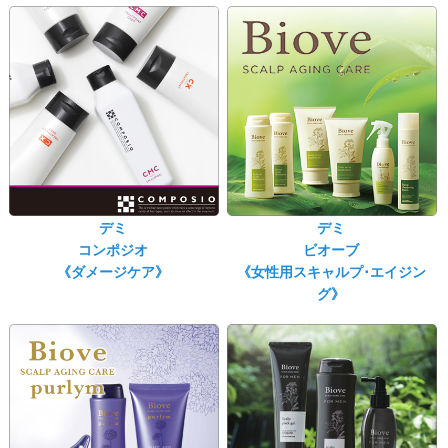
デミ
デミ
コンポジオ
ビオーブ
《ダメージケア》
《女性用スキャルプ･エイジン
グ》