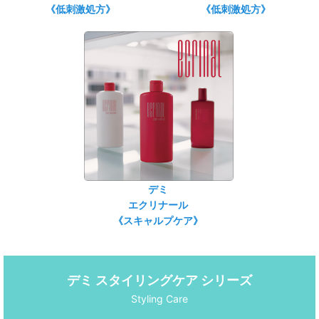
《低刺激処方》
《低刺激処方》
デミ
エクリナール
《スキャルプケア》
デミ スタイリングケア シリーズ
Styling Care