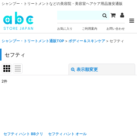
シャンプー・トリートメントなどの美容院・美容室ヘアケア用品激安通販
お気に入り
ご利用案内
お問い合わせ
シャンプー・トリートメント通販TOP
>
ボディー＆スキンケア
>
セフティ
セフティ
表示順変更
閉じる
2
件
表示数
:
並び順
:
絞り込む
セフティ ハント BBクリ
セフティ ハント オール