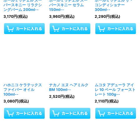
ポールミッチェル スー
ポールミッチェル スー
ポールミッチェル ザ・
パースキニー リラクシ
パースキニー セラム
コンディショナー
ングバーム 200ml--
150ml--
300ml--
3,170
円
(税込)
3,960
円
(税込)
2,290
円
(税込)
ハホニコ ケラテックス
ナカノ エヌ ヘアミルク
ムコタ アデューラ アイ
ファイバー オイル
BM 100ml--
レ 10 ベール フォースト
100ml--
レート 100g--
2,520
円
(税込)
3,080
円
(税込)
2,110
円
(税込)