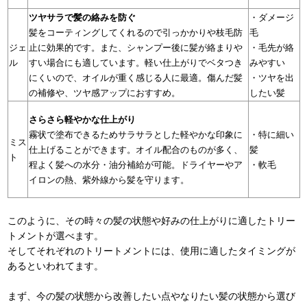
ツヤサラで髪の絡みを防ぐ
・ダメージ
髪をコーティングしてくれるので引っかかりや枝毛防
毛
ジェ
止に効果的です。また、シャンプー後に髪が絡まりや
・毛先が絡
ル
すい場合にも適しています。軽い仕上がりでベタつき
みやすい
にくいので、オイルが重く感じる人に最適。傷んだ髪
・ツヤを出
の補修や、ツヤ感アップにおすすめ。
したい髪
さらさら軽やかな仕上がり
・特に細い
霧状で塗布できるためサラサラとした軽やかな印象に
ミス
髪
仕上げることができます。オイル配合のものが多く、
ト
・軟毛
程よく髪への水分・油分補給が可能。ドライヤーやア
イロンの熱、紫外線から髪を守ります。
このように、その時々の髪の状態や好みの仕上がりに適したトリー
トメントが選べます。
そしてそれぞれのトリートメントには、使用に適したタイミングが
あるといわれてます。
まず、今の髪の状態から改善したい点やなりたい髪の状態から選び