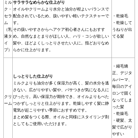
ミル
サラサラなめらかな仕上がり
ク・
オイルやクリームより水分と油分が程よいバランスで
セラ
・乾燥毛
配合されているため、扱いやすい軽いテクスチャーで
ム
・乾燥して
す。
（乳
うねりが出
その扱いやすさからへアケア初心者さんにもおすす
液タ
てる髪
め。自然なまとまりがほしい人、ハリ・コシが欲しい
イ
髪や、ほどよくしっとりさせたい人に。指どおりなめ
プ）
らかに仕上がります。
・縮毛矯
正、デジタ
しっとりした仕上がり
ルパーマ、
ミルクよりも油分が多く保湿力が高く、髪の水分を逃
毎日のアイ
さない。広がりやすい髪や、パサつきが気になる人に
ロンで固く
クリ
ぴったり。高い保湿力が期待でき、オイルよりもべた
なってしま
ーム
つかずしっとりと仕上がります。乾燥しやすく髪に静
った髪
電気が起こりやすい季節におすすめです。
・乾燥毛
まとめ髪をつくる際、オイルと同様にスタイリング剤
・硬髪、太
としてもご使用いただけます。
髪で広がり
やすい