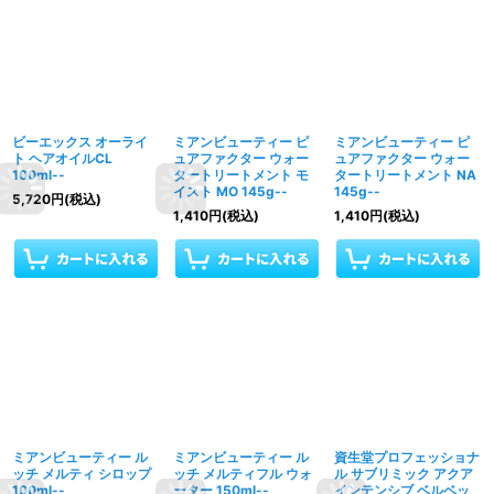
ビーエックス オーライ
ミアンビューティー ピ
ミアンビューティー ピ
ト ヘアオイルCL
ュアファクター ウォー
ュアファクター ウォー
100ml--
タートリートメント モ
タートリートメント NA
イスト MO 145g--
145g--
5,720
円
(税込)
1,410
円
(税込)
1,410
円
(税込)
ミアンビューティー ル
ミアンビューティー ル
資生堂プロフェッショナ
ッチ メルティ シロップ
ッチ メルティフル ウォ
ル サブリミック アクア
100ml--
ーター 150ml--
インテンシブ ベルベッ