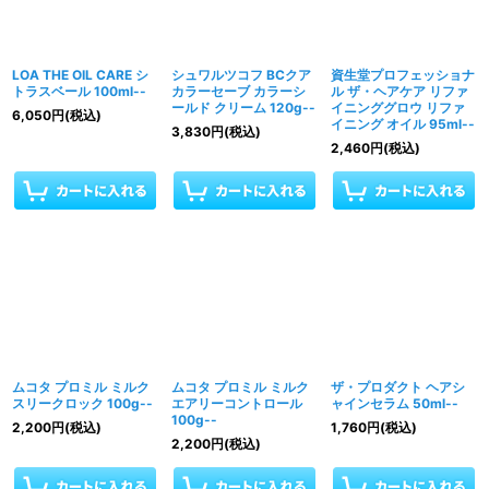
LOA THE OIL CARE シ
シュワルツコフ BCクア
資生堂プロフェッショナ
トラスベール 100ml--
カラーセーブ カラーシ
ル ザ・ヘアケア リファ
ールド クリーム 120g--
イニンググロウ リファ
6,050
円
(税込)
イニング オイル 95ml--
3,830
円
(税込)
2,460
円
(税込)
ムコタ プロミル ミルク
ムコタ プロミル ミルク
ザ・プロダクト ヘアシ
スリークロック 100g--
エアリーコントロール
ャインセラム 50ml--
100g--
2,200
円
(税込)
1,760
円
(税込)
2,200
円
(税込)