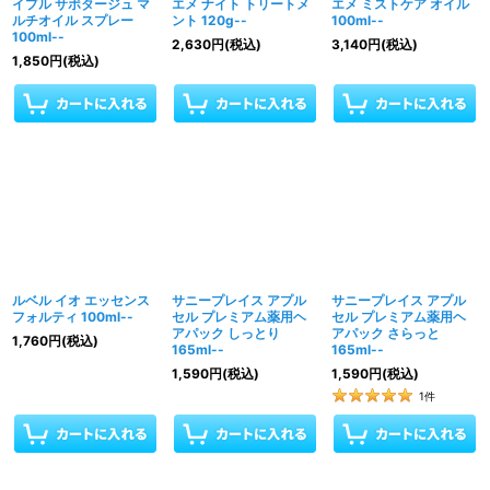
イプル サボタージュ マ
エメ ナイト トリートメ
エメ ミストケア オイル
ルチオイル スプレー
ント 120g--
100ml--
100ml--
2,630
円
(税込)
3,140
円
(税込)
1,850
円
(税込)
ルベル イオ エッセンス
サニープレイス アプル
サニープレイス アプル
フォルティ 100ml--
セル プレミアム薬用ヘ
セル プレミアム薬用ヘ
アパック しっとり
アパック さらっと
1,760
円
(税込)
165ml--
165ml--
1,590
円
(税込)
1,590
円
(税込)
1
件