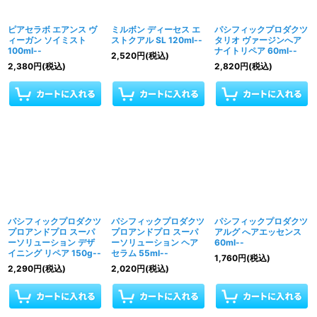
ピアセラボ エアンス ヴ
ミルボン ディーセス エ
パシフィックプロダクツ
ィーガン ソイミスト
ストクアル SL 120ml--
タリオ ヴァージンへア
100ml--
ナイトリペア 60ml--
2,520
円
(税込)
2,380
円
(税込)
2,820
円
(税込)
パシフィックプロダクツ
パシフィックプロダクツ
パシフィックプロダクツ
プロアンドプロ スーパ
プロアンドプロ スーパ
アルグ へアエッセンス
ーソリューション デザ
ーソリューション ヘア
60ml--
イニング リペア 150g--
セラム 55ml--
1,760
円
(税込)
2,290
円
(税込)
2,020
円
(税込)