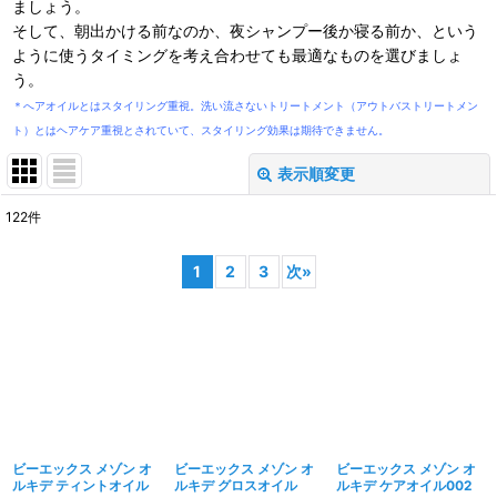
ましょう。
そして、朝出かける前なのか、夜シャンプー後か寝る前か、という
ように使うタイミングを考え合わせても最適なものを選びましょ
う。
＊へアオイルとはスタイリング重視。洗い流さないトリートメント（アウトバストリートメン
ト）とはヘアケア重視とされていて、スタイリング効果は期待できません。
表示順変更
閉じる
122
件
表示数
:
1
2
3
次
»
並び順
:
絞り込む
ビーエックス メゾン オ
ビーエックス メゾン オ
ビーエックス メゾン オ
ルキデ ティントオイル
ルキデ グロスオイル
ルキデ ケアオイル002