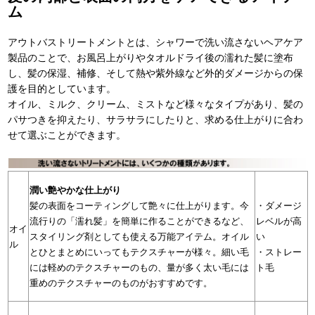
ム
アウトバストリートメントとは、シャワーで洗い流さないヘアケア
製品のことで、お風呂上がりやタオルドライ後の濡れた髪に塗布
し、髪の保湿、補修、そして熱や紫外線など外的ダメージからの保
護を目的としています。
オイル、ミルク、クリーム、ミストなど様々なタイプがあり、髪の
パサつきを抑えたり、サラサラにしたりと、求める仕上がりに合わ
せて選ぶことができます。
潤い艶やかな仕上がり
・ダメージ
髪の表面をコーティングして艶々に仕上がります。今
レベルが高
流行りの「濡れ髪」を簡単に作ることができるなど、
オイ
い
スタイリング剤としても使える万能アイテム。オイル
ル
・ストレー
とひとまとめにいってもテクスチャーが様々。細い毛
ト毛
には軽めのテクスチャーのもの、量が多く太い毛には
重めのテクスチャーのものがおすすめです。