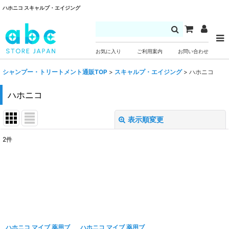
ハホニコ スキャルプ・エイジング
お気に入り
ご利用案内
お問い合わせ
シャンプー・トリートメント通販TOP
>
スキャルプ・エイジング
>
ハホニコ
ハホニコ
表示順変更
閉じる
2
件
表示数
:
並び順
:
絞り込む
ハホニコ マイブ 薬用ブ
ハホニコ マイブ 薬用ブ