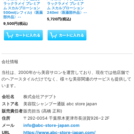
ラックラメイ プレミア
ラックラメイ プレミア
ム スカルプローション
ム スカルプローション
500ml(レフィル)〈医薬
240ml〈医薬部外品〉--
部外品〉--
5,720
円
(税込)
9,500
円
(税込)
会社情報
当社は、
2000年から美容サロンを運営しており、現在では他店舗で
のヘアースタイルだけでなく、様々な美容関連のサービスも提供して
います。
会社名
株式会社アデプト
ストア名
美容院シャンプー通販 abc store japan
販売責任者
販売担当 (高橋 正和)
住所
〒292-0054 千葉県木更津市長須賀926−2 2F
メール
info@abc-store-japan.com
URL
https://www.abc-store-japan.com/