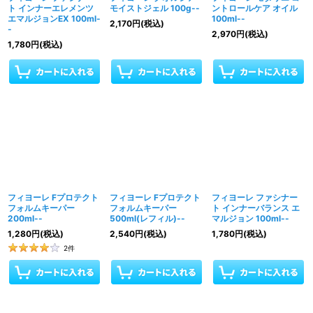
ト インナーエレメンツ
モイストジェル 100g--
ントロールケア オイル
エマルジョンEX 100ml-
100ml--
2,170
円
(税込)
-
2,970
円
(税込)
1,780
円
(税込)
フィヨーレ Fプロテクト
フィヨーレ Fプロテクト
フィヨーレ ファシナー
フォルムキーパー
フォルムキーパー
ト インナーバランス エ
200ml--
500ml(レフィル)--
マルジョン 100ml--
1,280
円
(税込)
2,540
円
(税込)
1,780
円
(税込)
2
件