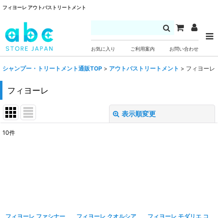
フィヨーレ アウトバストリートメント
お気に入り
ご利用案内
お問い合わせ
シャンプー・トリートメント通販TOP
>
アウトバストリートメント
>
フィヨーレ
フィヨーレ
表示順変更
閉じる
10
件
表示数
:
並び順
:
絞り込む
フィヨーレ ファシナー
フィヨーレ クオルシア
フィヨーレ モダリエ コ