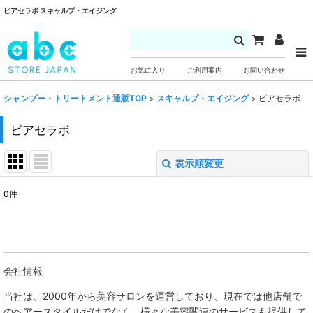
ピアセラボ スキャルプ・エイジング
お気に入り
ご利用案内
お問い合わせ
シャンプー・トリートメント通販TOP
>
スキャルプ・エイジング
>
ピアセラボ
ピアセラボ
表示順変更
閉じる
0
件
表示数
:
並び順
:
会社情報
絞り込む
当社は、
2000年から美容サロンを運営しており、現在では他店舗で
のヘアースタイルだけでなく、様々な美容関連のサービスも提供して