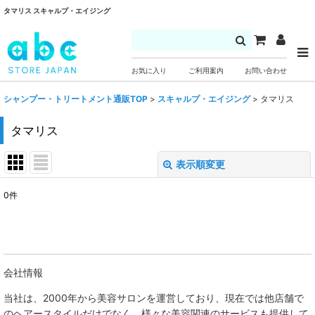
タマリス スキャルプ・エイジング
お気に入り
ご利用案内
お問い合わせ
シャンプー・トリートメント通販TOP
>
スキャルプ・エイジング
>
タマリス
タマリス
表示順変更
閉じる
0
件
表示数
:
並び順
:
会社情報
絞り込む
当社は、
2000年から美容サロンを運営しており、現在では他店舗で
のヘアースタイルだけでなく、様々な美容関連のサービスも提供して