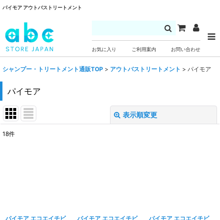
パイモア アウトバストリートメント
お気に入り
ご利用案内
お問い合わせ
シャンプー・トリートメント通販TOP
>
アウトバストリートメント
>
パイモア
パイモア
表示順変更
閉じる
18
件
表示数
:
並び順
:
絞り込む
パイモア エコエイチビ
パイモア エコエイチビ
パイモア エコエイチビ