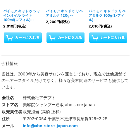
パイモア キャドゥ シャ
パイモア キャドゥ リペ
パイモア キャドゥ リペ
インオイル ライト
アミルク 120g--
アミルク 100g(レフィ
100ml(レフィル)--
ル)--
2,200
円
(税込)
2,010
円
(税込)
2,010
円
(税込)
会社情報
当社は、
2000年から美容サロンを運営しており、現在では他店舗で
のヘアースタイルだけでなく、様々な美容関連のサービスも提供して
います。
会社名
株式会社アデプト
ストア名
美容院シャンプー通販 abc store japan
販売責任者
販売担当 (高橋 正和)
住所
〒292-0054 千葉県木更津市長須賀926−2 2F
メール
info@abc-store-japan.com