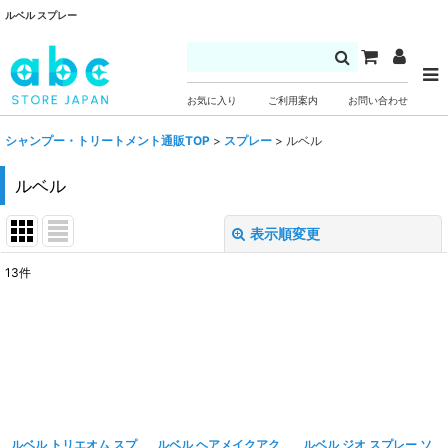
ルベル スプレー
お気に入り
ご利用案内
お問い合わせ
シャンプー・トリートメント通販TOP
>
スプレー
>
ルベル
ルベル
表示順変更
閉じる
13
件
表示数
:
並び順
:
絞り込む
ルベル トリエオム スプ
ルベル ヘアメイクアク
ルベル ジオ スプレー ソ