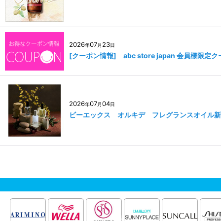
2026
07
23
年
月
日
[クーポン情報] abc store japan 会員様限
2026
07
04
年
月
日
ビーエックス オルキデ フレグランスオイル新