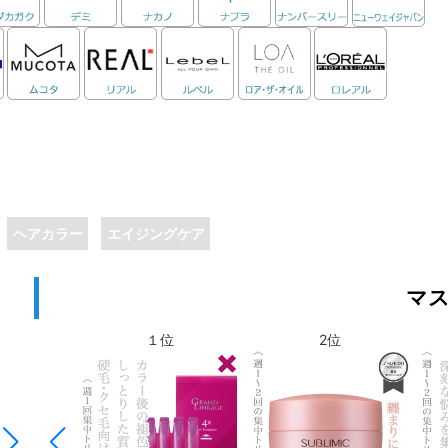
ヘアカラー
エイジングケア
マ
6位
7位
位
6位
１位
7位
2位
8位