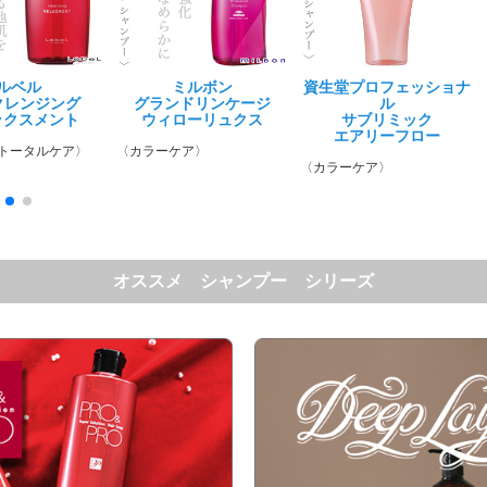
ルベル
資生堂プロフェッショナ
ミルボン
資生堂プロフェッショナ
資生堂プロフェッショナ
ハホ
クレンジング
ル
グランドリンケージ
ル
ル
キラメトゥ
ックスメント
サブリミック
ウィローリュクス
サブリミック
サブリミック
ヘアパ
エアリーフローT
アクアインテンシブ マス
エアリーフロー
トータルケア〉
〈カラーケア〉
クW
〈システムトリ
〈くせ毛ケア〉
〈カラーケア〉
〈ダメージ乾燥ケア〉
オススメ シャンプー シリーズ