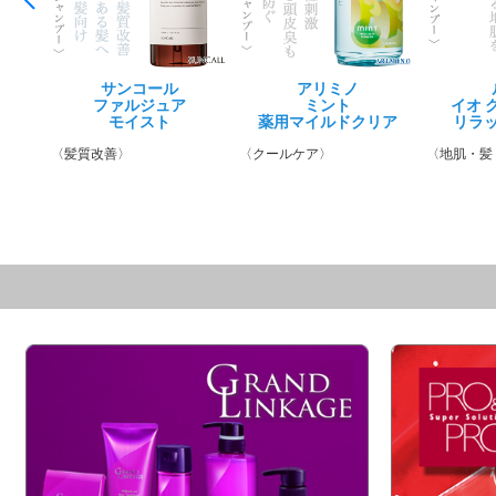
クト
サンコール
ルベル
アリミノ
デミ
ファルジュア
イオ
ミント
ヘアシーズンズ
イオ 
モイスト
マスク
薬用マイルドクリア
マスク
リラ
ャー
〈髪質改善〉
〈地肌髪トータルケア〉
〈クールケア〉
〈くせ毛ケア〉
〈地肌・髪