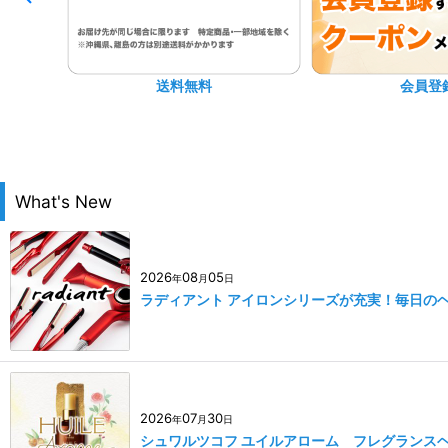
送料無料
会員登
What's New
2026
08
05
年
月
日
ラディアント アイロンシリーズが充実！毎日の
2026
07
30
年
月
日
シュワルツコフ ユイルアローム フレグランス