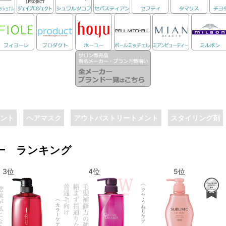
ント
ヘアマスク
アウトバストリートメント
スタイリング剤
ー ランキング
3位
8位
4位
9位
5位
10