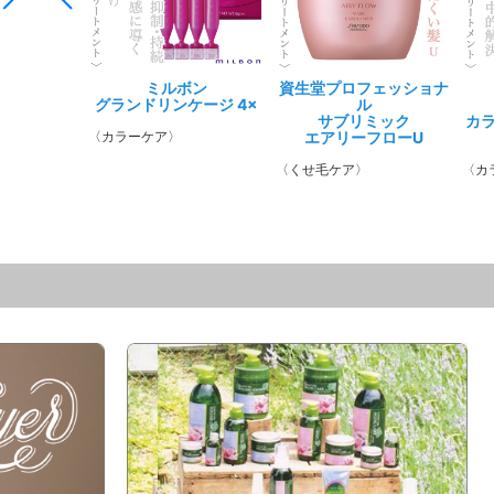
アリミノ
アリミノ
ニコ
資生堂プロフェッショナ
ミルボン
資生堂プロフェッショナ
資生堂プロフェッショナ
ミルボン
ピース
メン
インクル
ル
グランドリンケージ 4×
ル
ル
グランドリン
ウェットオイル
ハードスプレ
ック
サブリミック
サブリミック
サブリミック
ヴェロアリュ
カ
ワックス
ルミノフォース シャンプ
〈カラーケア〉
アクアインテンシブ シャ
エアリーフローU
湿気や風が強い日で
ートメント〉
ー
ンプー
〈カラーケア〉
固めずにウェットで強い動き
〈くせ毛ケア〉
ルをハードキープ
〈カ
〈くせ毛ケア〉
を表現
〈ダメージ・乾燥ケア〉