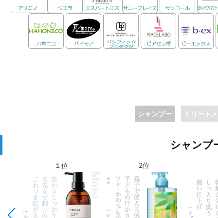
シャンプー
トリートメ
シャンプ
１位
6位
2位
7位