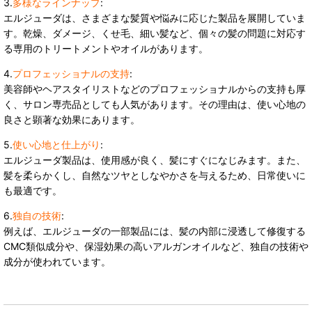
3.
多様なラインナップ
:
エルジューダは、さまざまな髪質や悩みに応じた製品を展開していま
す。乾燥、ダメージ、くせ毛、細い髪など、個々の髪の問題に対応す
る専用のトリートメントやオイルがあります。
4.
プロフェッショナルの支持
:
美容師やヘアスタイリストなどのプロフェッショナルからの支持も厚
く、サロン専売品としても人気があります。その理由は、使い心地の
良さと顕著な効果にあります。
5.
使い心地と仕上がり
:
エルジューダ製品は、使用感が良く、髪にすぐになじみます。また、
髪を柔らかくし、自然なツヤとしなやかさを与えるため、日常使いに
も最適です。
6.
独自の技術
:
例えば、エルジューダの一部製品には、髪の内部に浸透して修復する
CMC類似成分や、保湿効果の高いアルガンオイルなど、独自の技術や
成分が使われています。