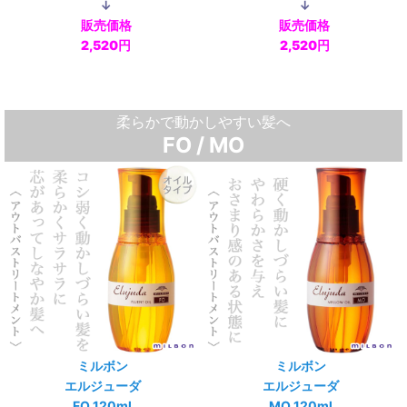
↓
↓
販売価格
販売価格
2,520円
2,520円
柔らかで動かしやすい髪へ
FO / MO
ミルボン
ミルボン
エルジューダ
エルジューダ
FO 120ml
MO 120ml