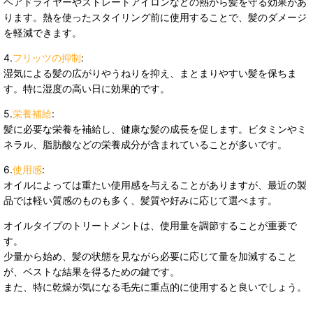
ヘアドライヤーやストレートアイロンなどの熱から髪を守る効果があ
ります。熱を使ったスタイリング前に使用することで、髪のダメージ
を軽減できます。
4.
フリッツの抑制
:
湿気による髪の広がりやうねりを抑え、まとまりやすい髪を保ちま
す。特に湿度の高い日に効果的です。
5.
栄養補給
:
髪に必要な栄養を補給し、健康な髪の成長を促します。ビタミンやミ
ネラル、脂肪酸などの栄養成分が含まれていることが多いです。
6.
使用感
:
オイルによっては重たい使用感を与えることがありますが、最近の製
品では軽い質感のものも多く、髪質や好みに応じて選べます。
オイルタイプのトリートメントは、使用量を調節することが重要で
す。
少量から始め、髪の状態を見ながら必要に応じて量を加減すること
が、ベストな結果を得るための鍵です。
また、特に乾燥が気になる毛先に重点的に使用すると良いでしょう。