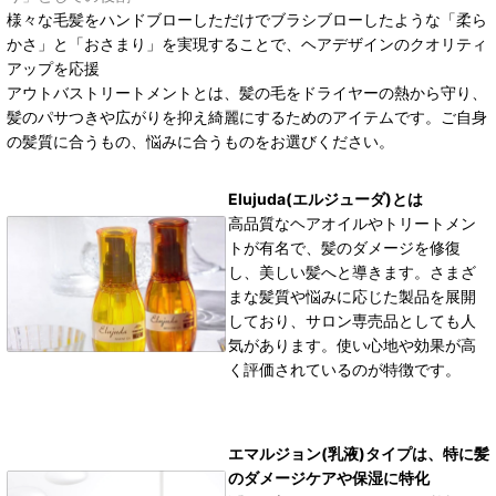
様々な毛髪をハンドブローしただけでブラシブローしたような「柔ら
かさ」と「おさまり」を実現することで、ヘアデザインのクオリティ
アップを応援
アウトバストリートメントとは、髪の毛をドライヤーの熱から守り、
髪のパサつきや広がりを抑え綺麗にするためのアイテムです。ご自身
の髪質に合うもの、悩みに合うものをお選びください。
Elujuda(エルジューダ)とは
高品質なヘアオイルやトリートメン
トが有名で、髪のダメージを修復
し、美しい髪へと導きます。さまざ
まな髪質や悩みに応じた製品を展開
しており、サロン専売品としても人
気があります。使い心地や効果が高
く評価されているのが特徴です。
エマルジョン(乳液)タイプは、特に髪
のダメージケアや保湿に特化