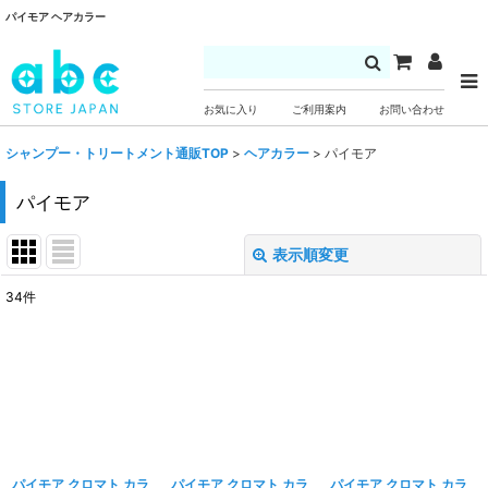
パイモア ヘアカラー
お気に入り
ご利用案内
お問い合わせ
シャンプー・トリートメント通販TOP
>
ヘアカラー
>
パイモア
パイモア
表示順変更
閉じる
34
件
表示数
:
並び順
:
絞り込む
パイモア クロマト カラ
パイモア クロマト カラ
パイモア クロマト カラ