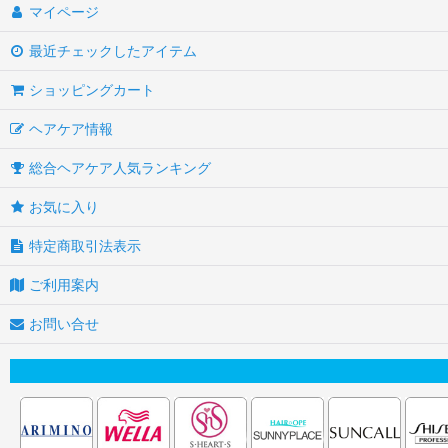
マイページ
香りで選びたい！
ミルク・クリーム
最近チェックしたアイテム
洗い流さないトリートメント
ボディー＆スキンケア
ショッピングカート
マット・ドライな質感でホールド
アロマオイル
ヘアケア情報
しっとりウエットヘアが今っぽい！
美容器具
総合ヘアケア人気ランキング
広がりを抑えてまとまる
ペット
お気に入り
ハードにカチッと決める★
特定商取引法表示
束感出してフンワリさせたい
ご利用案内
サラツヤな輝く髪へ
お問い合せ
コテ・ヘアアイロン専用
紫外線対策