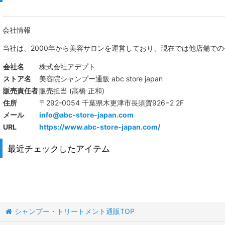
硬い・太い髪の方にオススメ
トリートメント
会社情報
柔らかい・細い髪をふんわりと
スキャルプ・エイジング
当社は、
2000年から美容サロンを運営しており、現在では他店舗で
ダメージ・乾燥ヘア対策
アウトバストリートメント
会社名
株式会社アデプト
ストア名
美容院シャンプー通販 abc store japan
くせ毛専用シャンプー特集
ヘアカラー
販売責任者
販売担当 (高橋 正和)
住所
〒292-0054 千葉県木更津市長須賀926−2 2F
鮮やかカラーを維持
オイル
メール
info@abc-store-japan.com
スカルプ・頭皮ケア特集
URL
https://www.abc-store-japan.com/
ワックス
最近チェックしたアイテム
エイジング 加齢の為のケア特集
ジェル・グロス・グリース・ポマード
頭皮・肌に優しい処方
フォーム・ムース
すっきり爽快感クールケア特集！！
スプレー
シャンプー・トリートメント通販TOP
メンズ専用ケアシリーズ
ミスト・ローション