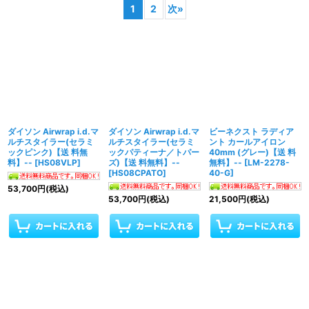
1
2
次
»
表示数
:
並び順
:
絞り込む
ダイソン Airwrap i.d.マ
ダイソン Airwrap i.d.マ
ビーネクスト ラディア
ルチスタイラー(セラミ
ルチスタイラー(セラミ
ント カールアイロン
ックピンク)【送 料無
ックパティーナ／トパー
40mm (グレー)【送 料
料】--
[
HS08VLP
]
ズ)【送 料無料】--
無料】--
[
LM-2278-
[
HS08CPATO
]
40-G
]
53,700
円
(税込)
53,700
円
(税込)
21,500
円
(税込)