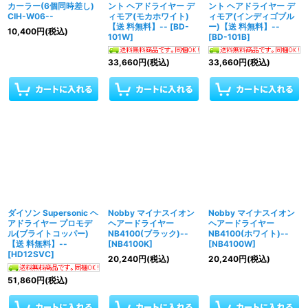
カーラー(6個同時差し)
ント ヘアドライヤー デ
ント ヘアドライヤー デ
CIH-W06--
ィモア(モカホワイト)
ィモア(インディゴブル
【送 料無料】--
[
BD-
ー)【送 料無料】--
10,400
円
(税込)
101W
]
[
BD-101B
]
33,660
円
(税込)
33,660
円
(税込)
ダイソン Supersonic ヘ
Nobby マイナスイオン
Nobby マイナスイオン
アドライヤー プロモデ
ヘアードライヤー
ヘアードライヤー
ル(ブライトコッパー)
NB4100(ブラック)--
NB4100(ホワイト)--
【送 料無料】--
[
NB4100K
]
[
NB4100W
]
[
HD12SVC
]
20,240
円
(税込)
20,240
円
(税込)
51,860
円
(税込)