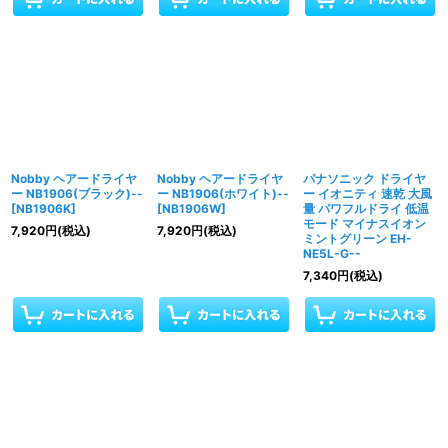
Nobby ヘアードライヤ
Nobby ヘアードライヤ
パナソニック ドライヤ
ー NB1906(ブラック)--
ー NB1906(ホワイト)--
ー イオニティ 速乾 大風
[
NB1906K
]
[
NB1906W
]
量 パワフルドライ 低温
モード マイナスイオン
7,920
円
(税込)
7,920
円
(税込)
ミントグリーン EH-
NE5L-G--
7,340
円
(税込)