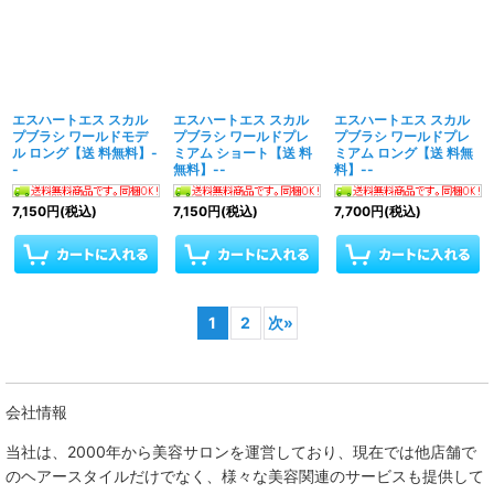
エスハートエス スカル
エスハートエス スカル
エスハートエス スカル
プブラシ ワールドモデ
プブラシ ワールドプレ
プブラシ ワールドプレ
ル ロング【送 料無料】-
ミアム ショート【送 料
ミアム ロング【送 料無
-
無料】--
料】--
7,150
円
(税込)
7,150
円
(税込)
7,700
円
(税込)
1
2
次
»
会社情報
当社は、
2000年から美容サロンを運営しており、現在では他店舗で
のヘアースタイルだけでなく、様々な美容関連のサービスも提供して