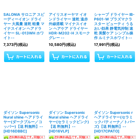
SALONIA サロニア スピ
アイリスオーヤマ イオ
シャープ ドライヤー IB-
ーディーイオン ドライ
ンドライヤー 速乾 遠赤
P601-W プラズマクラ
ヤー 大風量 速乾 軽量 マ
外線搭載 マイナスイオ
スター ビューティ うる
イナスイオン ヘアドラ
ン ヘアケア ドライヤー
おい効果 静電気抑制 速
イヤー SL-013WH ホワ
HDR-M202-H スモーク
乾 美髪ケア シンプル操
イト--
グレー --
作 ルミナスホワイト--
7,373
円
(税込)
10,580
円
(税込)
17,991
円
(税込)
ダイソン Supersonic
ダイソン Supersonic
ダイソン Supersonic r
Nural shine ヘアドライ
Nural shine ヘアドライ
ヘアドライヤー(セラミ
ヤー(ダークブルー／コ
ヤー(セラミックピンク)
ックパティーナ／トパー
ッパー)【送 料無料】--
【送 料無料】--
ズ)【送 料無料】--
[
HD16DBBC
]
[
HD16VLP
]
[
HD17CPATO
]