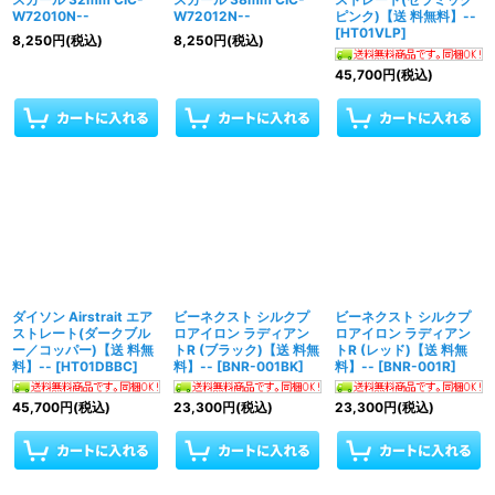
W72010N--
W72012N--
ピンク)【送 料無料】--
[
HT01VLP
]
8,250
円
(税込)
8,250
円
(税込)
45,700
円
(税込)
ダイソン Airstrait エア
ビーネクスト シルクプ
ビーネクスト シルクプ
ストレート(ダークブル
ロアイロン ラディアン
ロアイロン ラディアン
ー／コッパー)【送 料無
トR (ブラック)【送 料無
トR (レッド)【送 料無
料】--
[
HT01DBBC
]
料】--
[
BNR-001BK
]
料】--
[
BNR-001R
]
45,700
円
(税込)
23,300
円
(税込)
23,300
円
(税込)