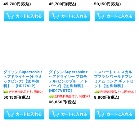
45,700
円
(税込)
45,700
円
(税込)
50,150
円
(税込)
ダイソン Supersonic r
ダイソン Supersonic r
エスハートエス スカル
ヘアドライヤー(セラミ
ヘアドライヤー プロモ
プブラシ ワールドプレ
ックピンク)【送 料無
デル(ビンカブルー／ト
ミアム ロング ギフトセ
料】--
[
HD17VLP
]
パーズ)【送 料無料】--
ット【送 料無料】--
[
HD17VBTO
]
50,150
円
(税込)
8,800
円
(税込)
66,850
円
(税込)