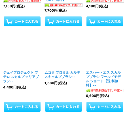
7,150
円
(税込)
4,180
円
(税込)
7,700
円
(税込)
ジェイプロジェクト プ
ムコタ プロミル カルテ
エスハートエス スカル
テロ スカルプ クリアブ
スキャルプブラシ--
プブラシ ワールドモデ
ラシ--
ル ショート【送 料無
1,580
円
(税込)
料】--
4,400
円
(税込)
6,600
円
(税込)