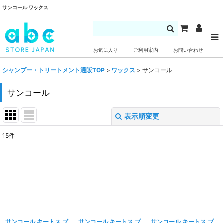
サンコール ワックス
お気に入り
ご利用案内
お問い合わせ
シャンプー・トリートメント通販TOP
>
ワックス
>
サンコール
サンコール
表示順変更
閉じる
15
件
表示数
:
並び順
:
絞り込む
サンコール キートス ブ
サンコール キートス ブ
サンコール キートス ブ