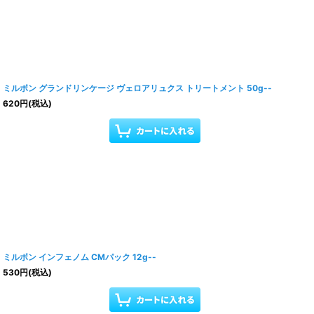
ミルボン グランドリンケージ ヴェロアリュクス トリートメント 50g--
620
円
(税込)
ミルボン インフェノム CMパック 12g--
530
円
(税込)