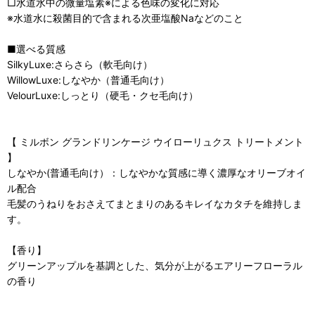
□水道水中の微量塩素※による色味の変化に対応
※水道水に殺菌目的で含まれる次亜塩酸Naなどのこと
■選べる質感
SilkyLuxe:さらさら（軟毛向け）
WillowLuxe:しなやか（普通毛向け）
VelourLuxe:しっとり（硬毛・クセ毛向け）
【 ミルボン グランドリンケージ ウイローリュクス トリートメント
】
しなやか(普通毛向け）：しなやかな質感に導く濃厚なオリーブオイ
ル配合
毛髪のうねりをおさえてまとまりのあるキレイなカタチを維持しま
す。
【香り】
グリーンアップルを基調とした、気分が上がるエアリーフローラル
の香り