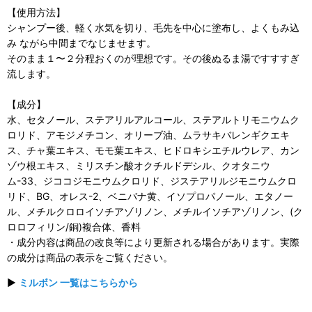
【使用方法】
シャンプー後、軽く水気を切り、毛先を中心に塗布し、よくもみ込
み ながら中間までなじませます。
そのまま１〜２分程おくのが理想です。その後ぬるま湯ですすすぎ
流します。
【成分】
水、セタノール、ステアリルアルコール、ステアルトリモニウムク
ロリド、アモジメチコン、オリーブ油、ムラサキバレンギクエキ
ス、チャ葉エキス、モモ葉エキス、ヒドロキシエチルウレア、カン
ゾウ根エキス、ミリスチン酸オクチルドデシル、クオタニウ
ム-33、ジココジモニウムクロリド、ジステアリルジモニウムクロ
リド、BG、オレス-2、ベニバナ黄、イソプロパノール、エタノー
ル、メチルクロロイソチアゾリノン、メチルイソチアゾリノン、(ク
ロロフィリン/銅)複合体、香料
・成分内容は商品の改良等により更新される場合があります。実際
の成分は商品の表示をご覧ください。
▶
ミルボン 一覧はこちらから