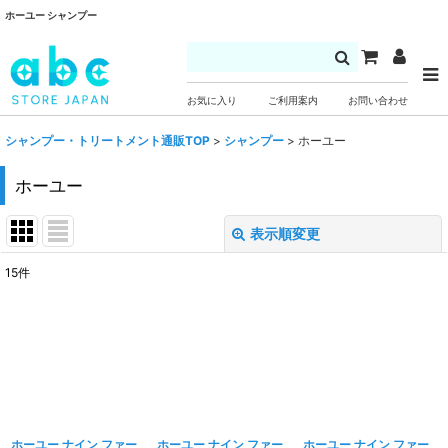
ホーユー シャンプー
お気に入り
ご利用案内
お問い合わせ
シャンプー・トリートメント通販TOP
>
シャンプー
>
ホーユー
ホーユー
表示順変更
閉じる
15
件
表示数
:
並び順
:
絞り込む
ホーユー ナイン ファー
ホーユー ナイン ファー
ホーユー ナイン ファー