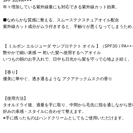
SPF 30/PA+++
年々増加している紫外線量にも対応できる紫外線カット効果。
■なめらかな質感に整える、スムーステクスチュアオイル配合
紫外線カット成分がムラ付きすると、手触りが悪くなってしまうため
【 ミルボン エルジューダ サンプロテクト オイル 】（SPF30 / PA++
艶やかで細い束感 ー 乾いた髪へ使用するヘアオイル
いつもの朝のお手入れで、日中も日光から髪を守って心地よさ続く。
【香り】
優美に華やぐ、透き通るような アクアテックムスクの香り
【使用方法】
タオルドライ後、適量を手に取り、中間から毛先に指を通しながら塗
好みの束感・スタイルに合わせて整えます。
※手に残ったものはハンドクリームとしてもご使用いただけます。