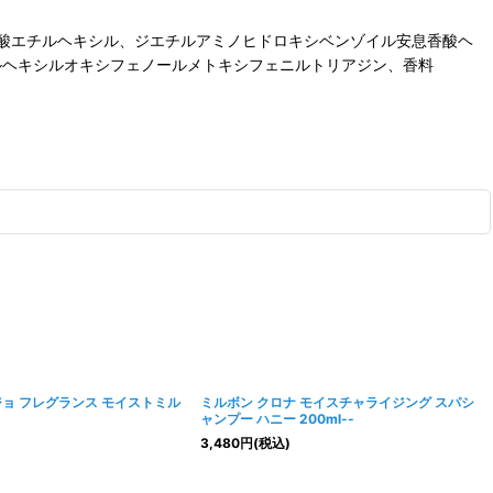
酸エチルヘキシル、ジエチルアミノヒドロキシベンゾイル安息香酸ヘ
チルヘキシルオキシフェノールメトキシフェニルトリアジン、香料
ジョ フレグランス モイストミル
ミルボン クロナ モイスチャライジング スパシ
ャンプー ハニー 200ml--
3,480
円
(税込)