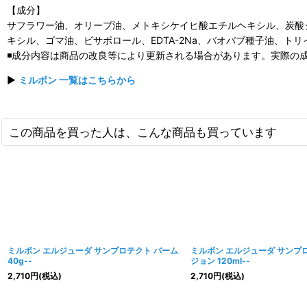
【成分】
サフラワー油、オリーブ油、メトキシケイヒ酸エチルヘキシル、炭酸
キシル、ゴマ油、ビサボロール、EDTA-2Na、バオバブ種子油、ト
◾️成分内容は商品の改良等により更新される場合があります。実際の
▶
ミルボン 一覧はこちらから
この商品を買った人は、こんな商品も買っています
ミルボン エルジューダ サンプロテクト バーム
ミルボン エルジューダ サンプ
40g--
ジョン 120ml--
2,710
円
(税込)
2,710
円
(税込)