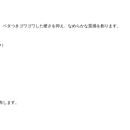
、ベタつきゴワゴワした硬さを抑え、なめらかな質感を創ります。
+）
布します。