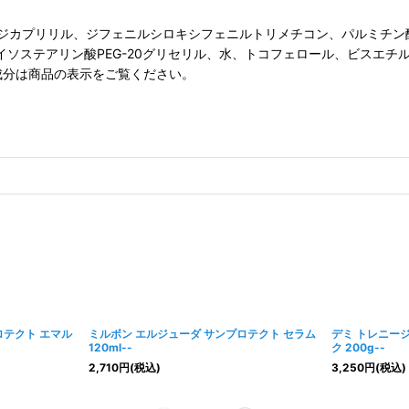
ジカプリリル、ジフェニルシロキシフェニルトリメチコン、パルミチン
リイソステアリン酸PEG-20グリセリル、水、トコフェロール、ビスエ
成分は商品の表示をご覧ください。
ロテクト エマル
ミルボン エルジューダ サンプロテクト セラム
デミ トレニー
120ml--
ク 200g--
2,710
円
(税込)
3,250
円
(税込)