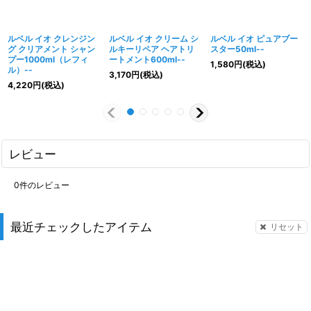
ルベル イオ クレンジン
ルベル イオ クリーム シ
ルベル イオ ピュアブー
グ クリアメント シャン
ルキーリペア ヘアトリ
スター50ml--
プー1000ml（レフィ
ートメント600ml--
1,580
円
(税込)
ル）--
3,170
円
(税込)
4,220
円
(税込)
レビュー
0
件のレビュー
最近チェックしたアイテム
リセット