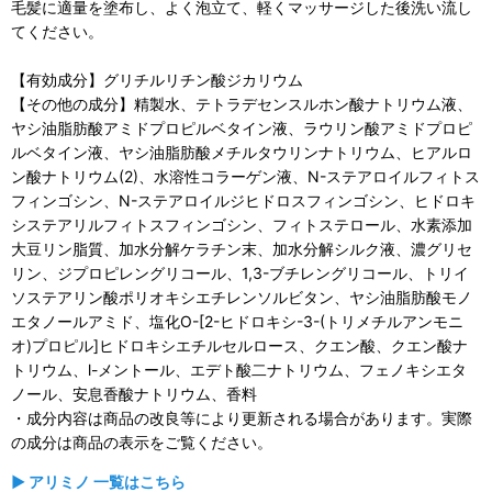
毛髪に適量を塗布し、よく泡立て、軽くマッサージした後洗い流し
てください。
【有効成分】グリチルリチン酸ジカリウム
【その他の成分】精製水、テトラデセンスルホン酸ナトリウム液、
ヤシ油脂肪酸アミドプロピルベタイン液、ラウリン酸アミドプロピ
ルベタイン液、ヤシ油脂肪酸メチルタウリンナトリウム、ヒアルロ
ン酸ナトリウム(2)、水溶性コラーゲン液、N-ステアロイルフィトス
フィンゴシン、N-ステアロイルジヒドロスフィンゴシン、ヒドロキ
システアリルフィトスフィンゴシン、フィトステロール、水素添加
大豆リン脂質、加水分解ケラチン末、加水分解シルク液、濃グリセ
リン、ジプロピレングリコール、1,3-ブチレングリコール、トリイ
ソステアリン酸ポリオキシエチレンソルビタン、ヤシ油脂肪酸モノ
エタノールアミド、塩化O-[2-ヒドロキシ-3-(トリメチルアンモニ
オ)プロピル]ヒドロキシエチルセルロース、クエン酸、クエン酸ナ
トリウム、l-メントール、エデト酸二ナトリウム、フェノキシエタ
ノール、安息香酸ナトリウム、香料
・成分内容は商品の改良等により更新される場合があります。実際
の成分は商品の表示をご覧ください。
▶ アリミノ 一覧はこちら