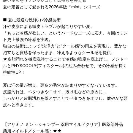
暑い季節をリフレッシュして気持ちを整える
夏の定番として愛される2026年版『mint』シリーズ
■ 夏に最適な洗浄力×冷感技術
汗や皮脂による頭皮トラブルが起こりやすい夏。
「もっと冷感が欲しい」というハードなニーズに応え、今回はミン
ト史上最強の冷感を実現。
独自の技術によって"洗浄力"と"クール感"の両立を実現し、豊かな
泡立ちと質感を保ったまま、凍えるようなクール感を提供。
★皮脂汚れを徹底洗浄することで冷感の強度を底上げし、メントー
ルとPHYSCOOL®(フィスクール)の組み合わせで、その冷感が長く
持続性UP！
夏は汗の量が増え、頭皮の毛穴が詰まりやすくなっています。
皮脂汚れは、ベタつきやニオイ、抜け毛などの原因に...
しっかりと皮脂汚れを落とすことでベタつきをオフし、健やかな頭
皮へと導きます。
【アリミノ ミント シャンプー 薬用マイルドクリア】医薬部外品
薬用マイルド／クール感：★★