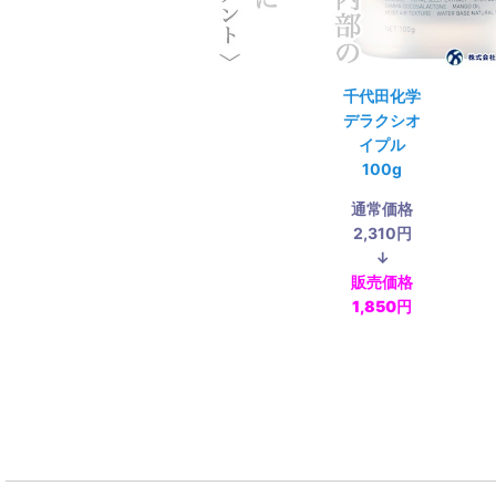
千代田化学
デラクシオ
イプル
100g
通常価格
2,310円
↓
販売価格
1,850円