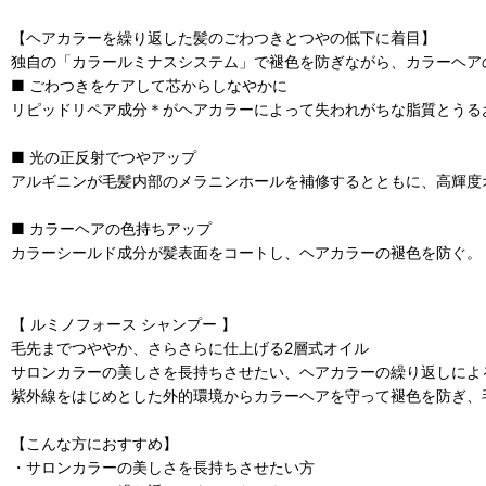
【ヘアカラーを繰り返した髪のごわつきとつやの低下に着目】
独自の「カラールミナスシステム」で褪色を防ぎながら、カラーヘア
■ ごわつきをケアして芯からしなやかに
リピッドリペア成分＊がヘアカラーによって失われがちな脂質とうる
■ 光の正反射でつやアップ
アルギニンが毛髪内部のメラニンホールを補修するとともに、高輝度
■ カラーヘアの色持ちアップ
カラーシールド成分が髪表面をコートし、ヘアカラーの褪色を防ぐ。
【 ルミノフォース シャンプー 】
毛先までつややか、さらさらに仕上げる2層式オイル
サロンカラーの美しさを長持ちさせたい、ヘアカラーの繰り返しによ
紫外線をはじめとした外的環境からカラーヘアを守って褪色を防ぎ、
【こんな方におすすめ】
・サロンカラーの美しさを長持ちさせたい方