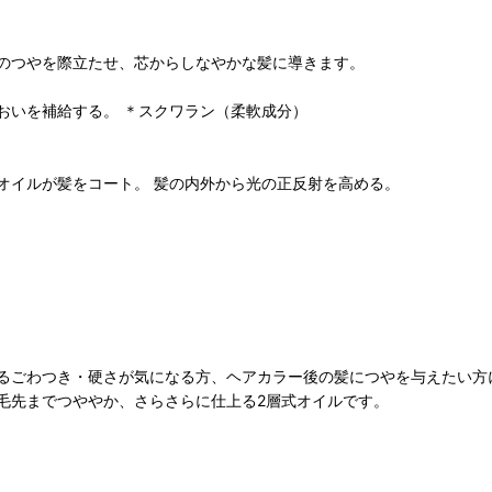
のつやを際立たせ、芯からしなやかな髪に導きます。
おいを補給する。 ＊スクワラン（柔軟成分）
オイルが髪をコート。 髪の内外から光の正反射を高める。
るごわつき・硬さが気になる方、ヘアカラー後の髪につやを与えたい方
毛先までつややか、さらさらに仕上る2層式オイルです。