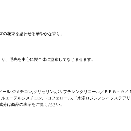
ズの花束を思わせる華やかな香り。
とり、毛先を中心に髪全体に塗布してなじませます。
ノール,ジメチコン,グリセリン,ポリブチレングリコール／ＰＰＧ－９／
ルエーテルジメチコン,トコフェロール,（水添ロジン／ジイソステアリン
成分は商品の表示をご覧ください。