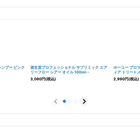
ャンプー ピンク
資生堂プロフェッショナル サブリミック エア
ホーユー プロ
リーフロー シアー オイル 100ml--
ィア トリートメン
3,080
円
(税込)
2,990
円
(税込)