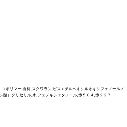
１コポリマー,香料,スクワラン,ビスエチルヘキシルオキシフェノールメ
酸）グリセリル,水,フェノキシエタノール,赤５０４,赤２２７