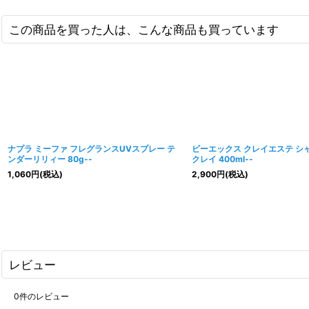
この商品を買った人は、こんな商品も買っています
ナプラ ミーファ フレグランスUVスプレー テ
ビーエックス クレイエステ シ
ンダーリリィー 80g--
クレイ 400ml--
1,060
円
(税込)
2,900
円
(税込)
レビュー
0
件のレビュー