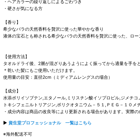
・ヘアカラーの繰り返しによるごわつき
・硬さが気になる方
【香り】
希少なバラの天然香料を贅沢に使った華やかな香り
液体の宝石とも称される希少なバラの天然香料を贅沢に使った、ロー
【使用方法】
タオルドライ後、2層が混ざりあうようによく振ってから適量を手を
＊乾いた髪にもご使用いただけます。
使用量の目安：直径2cm（ミディアムレングスの場合）
【成分】
水添ポリイソブテン,エタノール,ミリスチン酸イソプロピル,ジメチコ
トキシフェニルトリアジン,ポリクオタニウム－５１,ＰＥＧ－１０メチ
・成分内容は商品の改良等により更新される場合があります。実際の
▶
資生堂プロフェッショナル 一覧はこちら
※海外配送不可