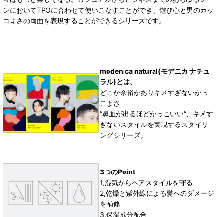
ンにおいてTPOに合わせて使いこなすことができ、遊び心と男のカッ
コよさの両面を表現することができるシリーズです。
modenica natural(モデニカ ナチュ
ラル)とは、
どこか余裕がありキメすぎないかっ
こよさ
“鼻血が出るほどかっこいい“、キメす
ぎないスタイルを実現するスタイリ
ングシリーズ。
3つのPoint
1,湿気からヘアスタイルを守る
2,
乾燥と紫外線による
髪へのダメージ
を補修
3,
保湿成分配合