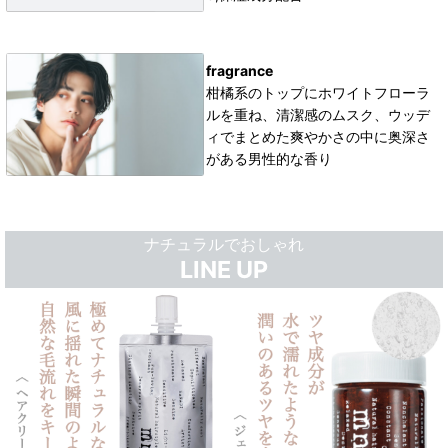
fragrance
柑橘系のトップに
ホワイトフローラ
ルを重ね、
清潔感のムスク、
ウッデ
ィでまとめた
爽やかさの中に奥深さ
がある
男性的な香り
ナチュラルでおしゃれ
LINE UP