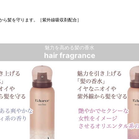
から髪を守ります。［紫外線吸収剤配合］
魅力を高める髪の香水
hair fragrance