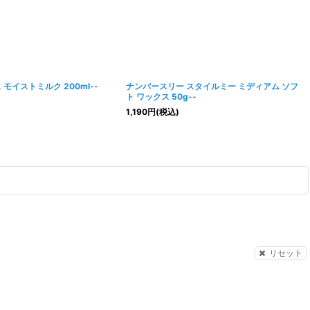
 モイストミルク 200ml--
ナンバースリー スタイルミー ミディアム ソフ
ト ワックス 50g--
1,190
円
(税込)
リセット