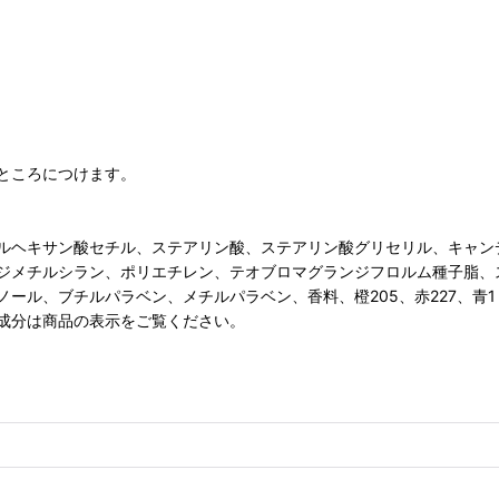
ところにつけます。
ヘキサン酸セチル、ステアリン酸、ステアリン酸グリセリル、キャンデリ
エーテルジメチルシラン、ポリエチレン、テオブロマグランジフロルム種子
ール、ブチルパラベン、メチルパラベン、香料、橙205、赤227、青1
成分は商品の表示をご覧ください。