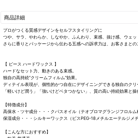
商品詳細
プロがつくる質感デザインをセルフスタイリングに
つや、サラ、やわらか、しなやか、ふんわり、束感、抜け感、ウェッ
さらに香りとパッケージから伝わる五感への訴求力は、お客さまとの
【 ピース ハードワックス 】
ハードなセット力、動きのある束感。
独自の高持続”クリームフィルム”効果。
ディテイル表現が、個性的かつ自在にデザイニングできる独自のクリ
「軽いけど潤う」「強いけどベタつかない」、質の高い持続効果と操
【特徴成分】
高保水・ツヤ成分・・・クパスオイル（テオブロマグランジフロルム
保湿成分・・・シルキーワックス（ビスPEG-18メチルエーテルジメ
【こんな方におすすめ】