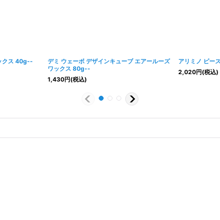
ス 40g--
デミ ウェーボ デザインキューブ エアールーズ
アリミノ ピース
ワックス 80g--
2,020
円
(税込)
1,430
円
(税込)