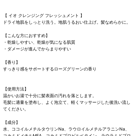
【 イオ クレンジング フレッシュメント 】
ドライ地肌をしっとり洗う。地肌うるおい仕上げ。髪なめらかに。
【こんな方におすすめ】
・乾燥しやすい、乾燥が気になる肌質
・ダメージが進んでからまりやすい
【香り】
すっきり感をサポートするローズグリーンの香り
【使用方法】
温かいお湯で十分に髪表面の汚れを落とします。
毛髪に適量を塗布し、よく泡立て、軽くマッサージした後洗い流し
てください。
【成分】
水、ココイルメチルタウリンNa、ラウロイルメチルアラニンNa、
コカミドメチルMEA、コカミドプロピルベタイン、ラウラミドプロ