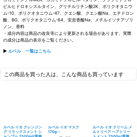
ピルヒドロキシスルタイン、グリチルリチン酸2K、ポリクオタニウ
ム-10、ポリクオタニウム-47、クエン酸、クエン酸Na、エチドロン
酸、BG、ポリクオタニウム-64、安息香酸Na、メチルイソチアゾリ
ノン、香料
・成分内容は商品の改良等により更新される場合があります。実際
の成分は商品の表示をご覧ください。
▶
ルベル 一覧はこちら
この商品を買った人は、こんな商品も買っています
ルベル イオ クレンジン
ルベル イオ マスク
ルベル イオ クリーム メ
グ リラックスメント シ
170g--
ルトリペア ヘアトリー
ャンプー 2500ml(業務
トメント 2500g(業務