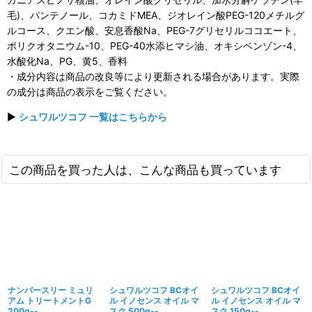
毛)、パンテノール、コカミドMEA、ジオレイン酸PEG-120メチルグ
ルコース、クエン酸、安息香酸Na、PEG-7グリセリルココエート、
ポリクオタニウム-10、PEG-40水添ヒマシ油、オキシベンゾン-4、
水酸化Na、PG、黄5、香料
・成分内容は商品の改良等により更新される場合があります。実際
の成分は商品の表示をご覧ください。
▶
シュワルツコフ 一覧はこちらから
この商品を買った人は、こんな商品も買っています
ナンバースリー ミュリ
シュワルツコフ BCオイ
シュワルツコフ BCオイ
アム トリートメントG
ル イノセンス オイル マ
ル イノセンス オイル マ
200g--
スク 500g--
スク 150g--