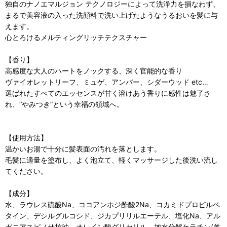
独自のナノエマルジョン テクノロジーによって洗浄力を損なわず、
まるで美容液の入った洗顔料で洗い上げたようなうるおいを髪に与
えます。
心とろけるメルティングリッチテクスチャー
【香り】
高感度な大人のハートをノックする、深く官能的な香り
ヴァイオレットリーフ、ミュゲ、アンバー、シダーウッド etc…
選ばれたすべてのエッセンスが甘く溶けあう香りに感性は魅了さ
れ、“やみつき”という幸福の領域へ。
【使用方法】
温かいお湯で十分に髪表面の汚れを落とします。
毛髪に適量を塗布し、よく泡立て、軽くマッサージした後洗い流し
てください。
【成分】
水、ラウレス硫酸Na、ココアンホジ酢酸2Na、コカミドプロピルベ
タイン、デシルグルコシド、ジカプリリルエーテル、塩化Na、アル
ガニアスピノサ核油、オレイン酸グリセリル、加水分解ケラチン(羊