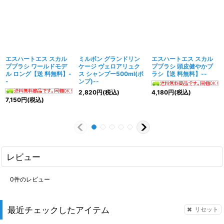
エスハートエス スカル
ミルボン グランドリン
エスハートエス スカル
プブラシ ワールドモデ
ケージ ヴェロアリュク
プブラシ 頭皮健やかブ
ル ロング【送 料無料】-
ス シャンプー500ml(ポ
ラシ【送 料無料】--
-
ンプ)--
2,820
円
(税込)
4,180
円
(税込)
7,150
円
(税込)
レビュー
0
件のレビュー
最近チェックしたアイテム
リセット