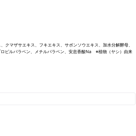
キス、クマザサエキス、フキエキス、サボンソウエキス、加水分解酵母、
a、プロピルパラベン、メチルパラベン、安息香酸Na ※植物（ヤシ）由来