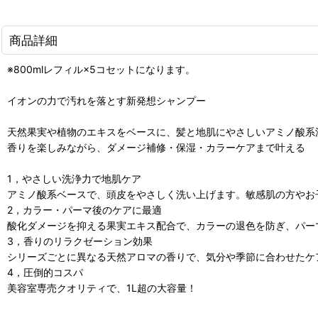
商品詳細
※800mlレフィル×5コセットになります。
イオンの力で汚れを落とす新発想シャンプー
天然果実や植物のエキスをベースに、髪と地肌にやさしいアミノ酸系
香りを楽しみながら、ダメージ補修・保湿・カラーケアまで叶える
1，やさしい洗浄力で地肌ケア
アミノ酸系ベースで、頭皮をやさしく洗い上げます。敏感肌の方やお
2，カラー・パーマ後のケアに最適
酸化ダメージを抑える果実エキス配合で、カラーの退色を防ぎ、パー
3，香りのリラクゼーション効果
シリーズごとに異なる天然アロマの香りで、気分や季節に合わせたケ
4，圧倒的コスパ
美容室専売クオリティで、1L超の大容量！