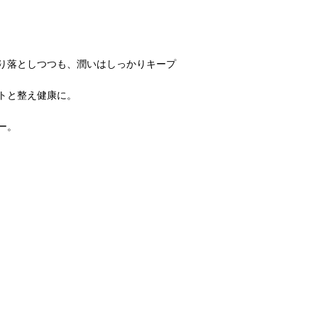
り落としつつも、潤いはしっかりキープ
トと整え健康に。
ー。