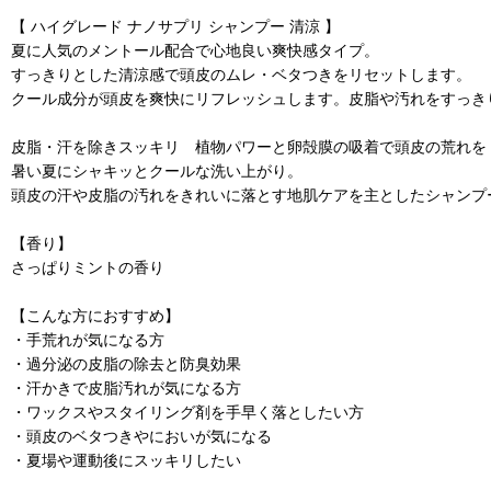
【 ハイグレード ナノサプリ シャンプー 清涼 】
夏に人気のメントール配合で心地良い爽快感タイプ。
すっきりとした清涼感で頭皮のムレ・ベタつきをリセットします。
クール成分が頭皮を爽快にリフレッシュします。皮脂や汚れをすっき
皮脂・汗を除きスッキリ 植物パワーと卵殻膜の吸着で頭皮の荒れを
暑い夏にシャキッとクールな洗い上がり。
頭皮の汗や皮脂の汚れをきれいに落とす地肌ケアを主としたシャンプ
【香り】
さっぱりミントの香り
【こんな方におすすめ】
・手荒れが気になる方
・過分泌の皮脂の除去と防臭効果
・汗かきで皮脂汚れが気になる方
・ワックスやスタイリング剤を手早く落としたい方
・頭皮のベタつきやにおいが気になる
・夏場や運動後にスッキリしたい