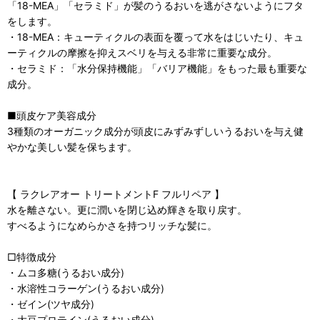
「18-MEA」「セラミド」が髪のうるおいを逃がさないようにフタ
をします。
・18-MEA：キューティクルの表面を覆って水をはじいたり、キュ
ーティクルの摩擦を抑えスベリを与える非常に重要な成分。
・セラミド：「水分保持機能」「バリア機能」をもった最も重要な
成分。
■頭皮ケア美容成分
3種類のオーガニック成分が頭皮にみずみずしいうるおいを与え健
やかな美しい髪を保ちます。
【 ラクレアオー トリートメントF フルリペア 】
水を離さない。更に潤いを閉じ込め輝きを取り戻す。
すべるようになめらかさを持つリッチな髪に。
□特徴成分
・ムコ多糖(うるおい成分)
・水溶性コラーゲン(うるおい成分)
・ゼイン(ツヤ成分)
・大豆プロテイン(うるおい成分)