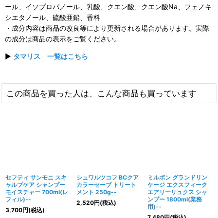
ール、イソプロパノール、乳酸、クエン酸、クエン酸Na、フェノキ
シエタノール、硫酸亜鉛、香料
・成分内容は商品の改良等により更新される場合があります。実際
の成分は商品の表示をご覧ください。
▶
タマリス 一覧はこちら
この商品を買った人は、こんな商品も買っています
セフティ サンモニ スキ
シュワルツコフ BCクア
ミルボン グランドリン
ャルプケア シャンプー
カラーセーブ トリート
ケージ エクスフィーク
モイスチャー 700ml(レ
メント 250g--
エアリーリュクス シャ
フィル)--
ンプー 1800ml(業務
2,520
円
(税込)
用)--
3,700
円
(税込)
7,480
円
(税込)