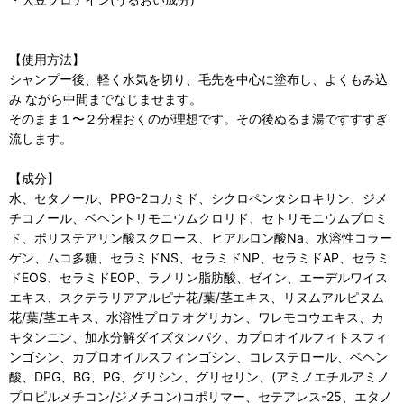
【使用方法】
シャンプー後、軽く水気を切り、毛先を中心に塗布し、よくもみ込
み ながら中間までなじませます。
そのまま１〜２分程おくのが理想です。その後ぬるま湯ですすすぎ
流します。
【成分】
水、セタノール、PPG-2コカミド、シクロペンタシロキサン、ジメ
チコノール、ベヘントリモニウムクロリド、セトリモニウムブロミ
ド、ポリステアリン酸スクロース、ヒアルロン酸Na、水溶性コラー
ゲン、ムコ多糖、セラミドNS、セラミドNP、セラミドAP、セラミ
ドEOS、セラミドEOP、ラノリン脂肪酸、ゼイン、エーデルワイス
エキス、スクテラリアアルピナ花/葉/茎エキス、リヌムアルピヌム
花/葉/茎エキス、水溶性プロテオグリカン、ワレモコウエキス、カ
キタンニン、加水分解ダイズタンパク、カプロオイルフィトスフィ
ンゴシン、カプロオイルスフィンゴシン、コレステロール、ベヘン
酸、DPG、BG、PG、グリシン、グリセリン、(アミノエチルアミノ
プロピルメチコン/ジメチコン)コポリマー、セテアレス-25、エタノ