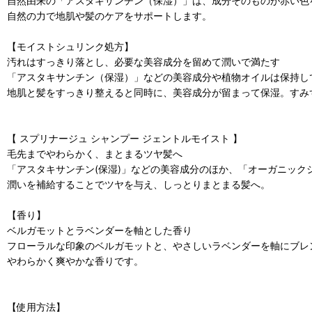
自然由来の「アスタキサンチン（保湿）」は、成分そのものが赤い色
自然の力で地肌や髪のケアをサポートします。
【モイストシュリンク処方】
汚れはすっきり落とし、必要な美容成分を留めて潤いで満たす
「アスタキサンチン（保湿）」などの美容成分や植物オイルは保持し
地肌と髪をすっきり整えると同時に、美容成分が留まって保湿。すみ
【 スプリナージュ シャンプー ジェントルモイスト 】
毛先までやわらかく、まとまるツヤ髪へ
「アスタキサンチン(保湿)」などの美容成分のほか、「オーガニック
潤いを補給することでツヤを与え、しっとりまとまる髪へ。
【香り】
ベルガモットとラベンダーを軸とした香り
フローラルな印象のベルガモットと、やさしいラベンダーを軸にブレ
やわらかく爽やかな香りです。
【使用方法】