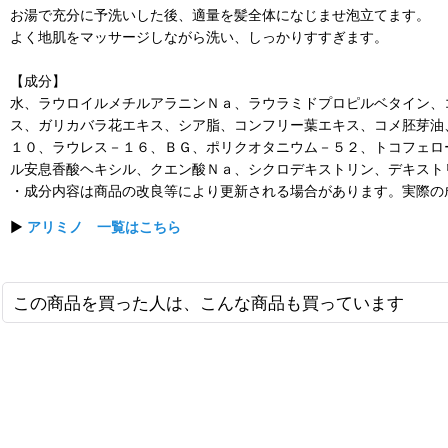
お湯で充分に予洗いした後、適量を髪全体になじませ泡立てます。
よく地肌をマッサージしながら洗い、しっかりすすぎます。
【成分】
水、ラウロイルメチルアラニンＮａ、ラウラミドプロピルベタイン、
ス、ガリカバラ花エキス、シア脂、コンフリー葉エキス、コメ胚芽油
１０、ラウレス－１６、ＢＧ、ポリクオタニウム－５２、トコフェロ
ル安息香酸ヘキシル、クエン酸Ｎａ、シクロデキストリン、デキスト
・成分内容は商品の改良等により更新される場合があります。実際の
▶
アリミノ 一覧はこちら
この商品を買った人は、こんな商品も買っています