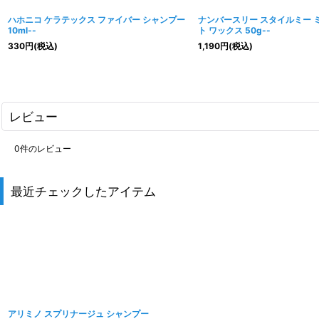
ハホニコ ケラテックス ファイバー シャンプー
ナンバースリー スタイルミー 
10ml--
ト ワックス 50g--
330
円
(税込)
1,190
円
(税込)
レビュー
0
件のレビュー
最近チェックしたアイテム
アリミノ スプリナージュ シャンプー