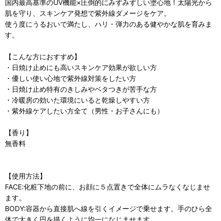
国内最高基準のUV機能×圧倒的にみずみずしい塗心地！太陽光から
肌を守り、スキンケア発想で紫外線ダメージをケア。
使う度にうるおいで満たし、ハリ・弾力のある健やかな肌を育みま
す。
【こんな方におすすめ】
・日焼け止めにも高いスキンケア効果が欲しい方
・優しい使い心地で紫外線対策をしたい方
・日焼け止め特有のきしみやベタつきが苦手な方
・冷暖房の効いた環境にいると乾燥しやすい方
・紫外線ケアしたい方全て（男性・お子さんにも）
【香り】
無香料
【使用方法】
FACE:化粧下地の前に、お顔に５点置きで全体にムラなくなじませ
ます。
BODY:容器から直接肌へ線を引くイメージで乗せます。手のひら全
体で大きく円を描くように均一になじませます。