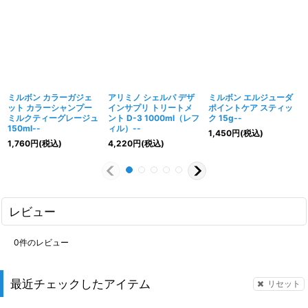
ミルボン カラーガジェ
アリミノ シェルパ デザ
ミルボン エルジューダ
ット カラーシャンプー
インサプリ トリートメ
ポイントケア スティッ
ミルクティーグレージュ
ント D-3 1000ml（レフ
ク 15g--
150ml--
ィル）--
1,450
円
(税込)
1,760
円
(税込)
4,220
円
(税込)
レビュー
0
件のレビュー
最近チェックしたアイテム
リセット