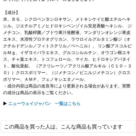
【成分】
水、ＢＧ、シクロペンタシロキサン、メトキシケイヒ酸エチルヘキ
シル、ジエチルアミノヒドロキシベンゾイル安息香酸ヘキシル、 ジ
メチコン、乳酸桿菌／ブドウ果汁発酵液、マンダリンオレンジ果皮
エキス、水溶性プロテオグリカン、ラウロイルグルタミン酸ジ（オ
クチルドデシル／フィトステリル／ベヘニル）、 リン酸アスコルビ
ルＭｇ、イザヨイバラエキス、グルコシルルチン、オウゴン根エキ
ス、チャ葉エキス、トコフェロール、マイカ、ヒドロキシアパタイ
ト、酸化亜鉛、 （アクリレーツ／アクリル酸アルキル（Ｃ１０－３
０））クロスポリマー、（ジメチコン／ビニルジメチコン）クロス
ポリマー、ＡＭＰ、フェノキシエタノール、
・成分内容は商品の改良等により更新される場合があります。実際
の成分は商品の表示をご覧ください。
▶
ニューウェイジャパン 一覧はこちら
この商品を買った人は、こんな商品も買っています