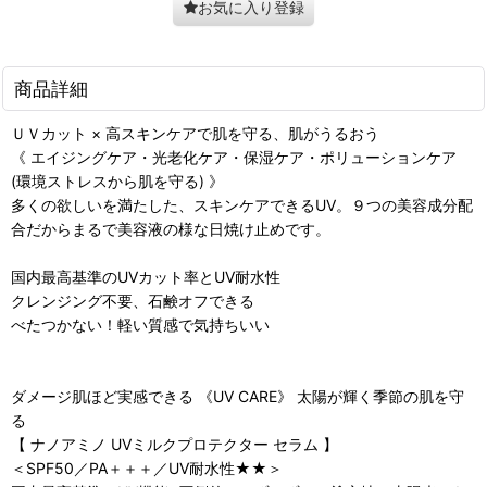
お気に入り登録
商品詳細
ＵＶカット × 高スキンケアで肌を守る、肌がうるおう
《 エイジングケア・光老化ケア・保湿ケア・ポリューションケア
(環境ストレスから肌を守る) 》
多くの欲しいを満たした、スキンケアできるUV。９つの美容成分配
合だからまるで美容液の様な日焼け止めです。
国内最高基準のUVカット率とUV耐水性
クレンジング不要、石鹸オフできる
べたつかない！軽い質感で気持ちいい
ダメージ肌ほど実感できる 《UV CARE》 太陽が輝く季節の肌を守
る
【 ナノアミノ UVミルクプロテクター セラム 】
＜SPF50／PA＋＋＋／UV耐水性★★＞