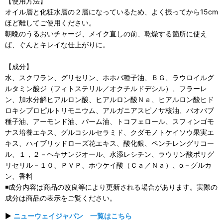
【使用方法】
オイル層と化粧水層の２層になっているため、よく振ってから15cm
ほど離してご使用ください。
朝晩のうるおいチャージ、メイク直しの前、乾燥する箇所に使え
ば、ぐんとキレイな仕上がりに。
【成分】
水、スクワラン、グリセリン、ホホバ種子油、ＢＧ、ラウロイルグ
ルタミン酸ジ（フィトステリル／オクチルドデシル）、フラーレ
ン、加水分解ヒアルロン酸、ヒアルロン酸Ｎａ、ヒアルロン酸ヒド
ロキシプロピルトリモニウム、アルガニアスピノサ核油、バオバブ
種子油、アーモンド油、パーム油、トコフェロール、スフィンゴモ
ナス培養エキス、グルコシルセラミド、クダモノトケイソウ果実エ
キス、ハイブリッドローズ花エキス、酸化銀、ペンチレングリコー
ル、１，２－ヘキサンジオール、水添レシチン、ラウリン酸ポリグ
リセリル－１０、ＰＶＰ、ホウケイ酸（Ｃａ／Ｎａ）、α－グルカ
ン、香料
◾️成分内容は商品の改良等により更新される場合があります。実際の
成分は商品の表示をご覧ください。
▶
ニューウェイジャパン 一覧はこちら