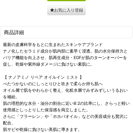
お気に入り登録
商品詳細
最新の皮膚科学をもとに生まれたスキンケアブランド
ナノ化したセラミド成分が肌内部に素早く浸透。肌の水分保持力と
バリア機能を向上させ、肌再生成分・EGFが肌のターンオーバーを
促し、乾燥や紫外線ダメージに負けない素肌に。
【 ナノアミノ リペア オイルイン ミスト 】
べたつかないのにしっとりひと吹きで柔らか持ち肌へ
オイル層で肌をやわらかく整え、化粧水層でみずみずしいうるおい
を補給。
肌の理想的な水分・油分の割合に近い8:2の比率にし、さらっと軽い
使用感としっとりした保湿感を両立しました。
さらに「フラーレン」や「ホホバオイル」などの美容成分も贅沢に
配合。
肌サビや乾燥に負けない美肌に導きます。