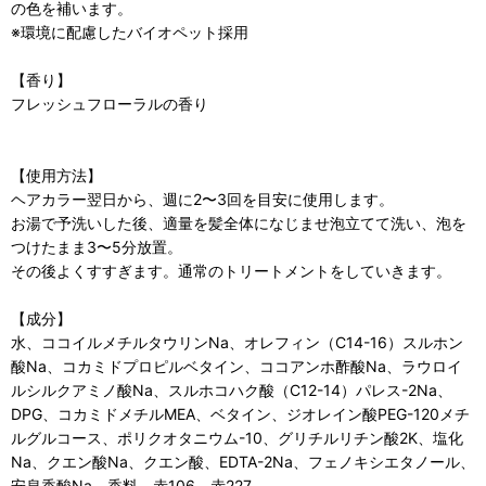
の色を補います。
※環境に配慮したバイオペット採用
【香り】
フレッシュフローラルの香り
【使用方法】
ヘアカラー翌日から、週に2〜3回を目安に使用します。
お湯で予洗いした後、適量を髪全体になじませ泡立てて洗い、泡を
つけたまま3〜5分放置。
その後よくすすぎます。通常のトリートメントをしていきます。
【成分】
水、ココイルメチルタウリンNa、オレフィン（C14-16）スルホン
酸Na、コカミドプロピルベタイン、ココアンホ酢酸Na、ラウロイ
ルシルクアミノ酸Na、スルホコハク酸（C12-14）パレス-2Na、
DPG、コカミドメチルMEA、ベタイン、ジオレイン酸PEG-120メチ
ルグルコース、ポリクオタニウム-10、グリチルリチン酸2K、塩化
Na、クエン酸Na、クエン酸、EDTA-2Na、フェノキシエタノール、
安息香酸Na、香料、赤106、赤227