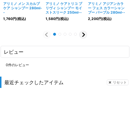
アリミノ メン スカルプ
アリミノ ケアトリコ プ
アリミノ アジアンカラ
ケア シャンプー 280ml-
リヴィ シャンプー モイ
ー フェス カラーシャン
-
ストスリーク 250ml--
プー パープル 280ml--
1,760
円
(税込)
1,580
円
(税込)
2,200
円
(税込)
レビュー
0
件のレビュー
最近チェックしたアイテム
リセット