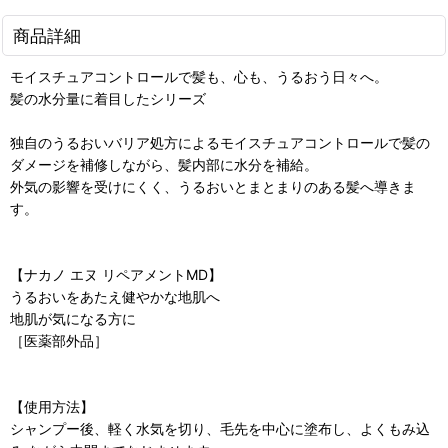
商品詳細
モイスチュアコントロールで髪も、心も、うるおう日々へ。
髪の水分量に着目したシリーズ
独自のうるおいバリア処方によるモイスチュアコントロールで髪の
ダメージを補修しながら、髪内部に水分を補給。
外気の影響を受けにくく、うるおいとまとまりのある髪へ導きま
す。
【ナカノ エヌ リペアメントMD】
うるおいをあたえ健やかな地肌へ
地肌が気になる方に
［医薬部外品］
【使用方法】
シャンプー後、軽く水気を切り、毛先を中心に塗布し、よくもみ込