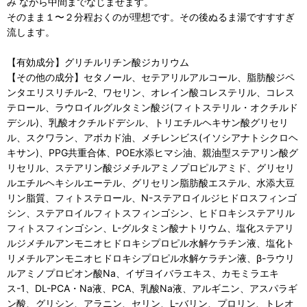
み ながら中間までなじませます。
そのまま１〜２分程おくのが理想です。その後ぬるま湯ですすすぎ
流します。
【有効成分】グリチルリチン酸ジカリウム
【その他の成分】セタノール、セテアリルアルコール、脂肪酸ジペ
ンタエリスリチル-2、ワセリン、オレイン酸コレステリル、コレス
テロール、ラウロイルグルタミン酸ジ(フィトステリル・オクチルド
デシル)、乳酸オクチルドデシル、トリエチルヘキサン酸グリセリ
ル、スクワラン、アボカド油、メチレンビス(イソシアナトシクロヘ
キサン)、PPG共重合体、POE水添ヒマシ油、親油型ステアリン酸グ
リセリル、ステアリン酸ジメチルアミノプロピルアミド、グリセリ
ルエチルヘキシルエーテル、グリセリン脂肪酸エステル、水添大豆
リン脂質、フィトステロール、N-ステアロイルジヒドロスフィンゴ
シン、ステアロイルフィトスフィンゴシン、ヒドロキシステアリル
フィトスフィンゴシン、L-グルタミン酸ナトリウム、塩化ステアリ
ルジメチルアンモニオヒドロキシプロピル水解ケラチン液、塩化ト
リメチルアンモニオヒドロキシプロピル水解ケラチン液、β-ラウリ
ルアミノプロピオン酸Na、イザヨイバラエキス、カモミラエキ
ス-1、DL-PCA・Na液、PCA、乳酸Na液、アルギニン、アスパラギ
ン酸、グリシン、アラニン、セリン、L-バリン、プロリン、トレオ