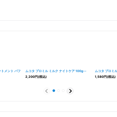
ートメント パフ
ムコタ プロミル ミルク ナイトケア 100g--
ムコタ プロミル
2,200
円
(税込)
1,580
円
(税込)