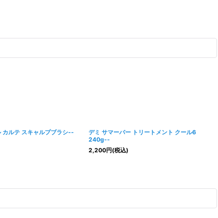
 カルテ スキャルプブラシ--
デミ サマーバー トリートメント クール6
240g--
2,200
円
(税込)