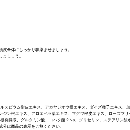
頭皮全体にしっかり馴染ませましょう。
しましょう。
マルスピウム樹皮エキス、アカヤジオウ根エキス、ダイズ種子エキス、
ンジン根エキス、アロエベラ葉エキス、マグワ根皮エキス、ローズマリ
ン根発酵液、グルタミン酸、コハク酸２Na、グリセリン、ステアリン酸ポ
成分は商品の表示をご覧ください。