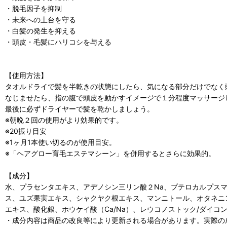
・脱毛因子を抑制
・未来への土台を守る
・白髪の発生を抑える
・頭皮・毛髪にハリコシを与える
【使用方法】
タオルドライで髪を半乾きの状態にしたら、気になる部分だけでなく
なじませたら、指の腹で頭皮を動かすイメージで１分程度マッサージ
最後に必ずドライヤーで髪を乾かしましょう。
※朝晩２回の使用がより効果的です。
※20振り目安
※1ヶ月1本使い切るのが使用目安。
※「ヘアグロー育毛エステマシーン」を併用するとさらに効果的。
【成分】
水、プラセンタエキス、アデノシン三リン酸２Na、プテロカルプス
ス、ユズ果実エキス、シャクヤク根エキス、マンニトール、オタネニ
エキス、酸化銀、ホウケイ酸（Ca/Na）、レウコノストック/ダイコ
・成分内容は商品の改良等により更新される場合があります。実際の