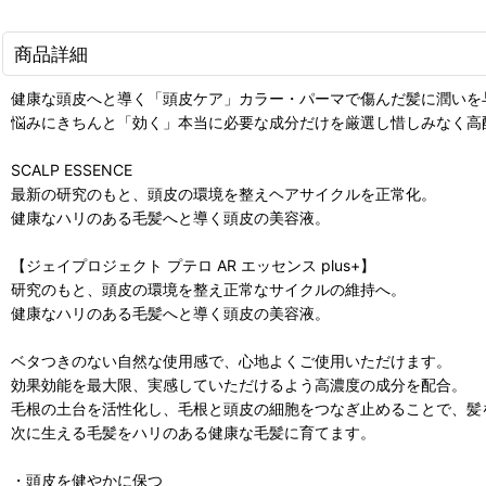
商品詳細
健康な頭皮へと導く「頭皮ケア」カラー・パーマで傷んだ髪に潤いを
悩みにきちんと「効く」本当に必要な成分だけを厳選し惜しみなく高
SCALP ESSENCE
最新の研究のもと、頭皮の環境を整えヘアサイクルを正常化。
健康なハリのある毛髪へと導く頭皮の美容液。
【ジェイプロジェクト プテロ AR エッセンス plus+】
研究のもと、頭皮の環境を整え正常なサイクルの維持へ。
健康なハリのある毛髪へと導く頭皮の美容液。
ベタつきのない自然な使用感で、心地よくご使用いただけます。
効果効能を最大限、実感していただけるよう高濃度の成分を配合。
毛根の土台を活性化し、毛根と頭皮の細胞をつなぎ止めることで、髪
次に生える毛髪をハリのある健康な毛髪に育てます。
・頭皮を健やかに保つ