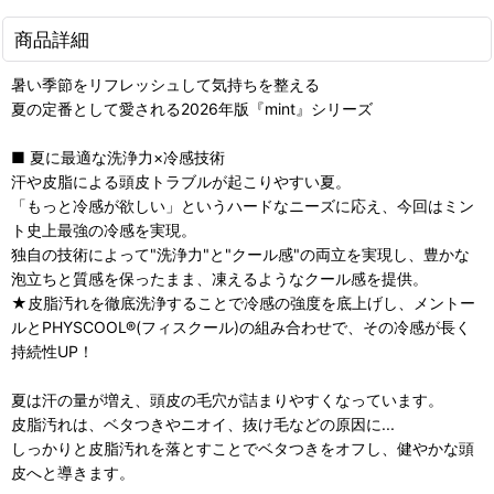
商品詳細
暑い季節をリフレッシュして気持ちを整える
夏の定番として愛される2026年版『mint』シリーズ
■ 夏に最適な洗浄力×冷感技術
汗や皮脂による頭皮トラブルが起こりやすい夏。
「もっと冷感が欲しい」というハードなニーズに応え、今回はミン
ト史上最強の冷感を実現。
独自の技術によって"洗浄力"と"クール感"の両立を実現し、豊かな
泡立ちと質感を保ったまま、凍えるようなクール感を提供。
★皮脂汚れを徹底洗浄することで冷感の強度を底上げし、メントー
ルとPHYSCOOL®(フィスクール)の組み合わせで、その冷感が長く
持続性UP！
夏は汗の量が増え、頭皮の毛穴が詰まりやすくなっています。
皮脂汚れは、ベタつきやニオイ、抜け毛などの原因に...
しっかりと皮脂汚れを落とすことでベタつきをオフし、健やかな頭
皮へと導きます。