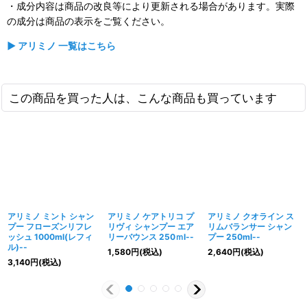
・成分内容は商品の改良等により更新される場合があります。実際
の成分は商品の表示をご覧ください。
▶ アリミノ 一覧はこちら
この商品を買った人は、こんな商品も買っています
アリミノ ミント シャン
アリミノ ケアトリコ プ
アリミノ クオライン ス
プー フローズンリフレ
リヴィ シャンプー エア
リムバランサー シャン
ッシュ 1000ml(レフィ
リーバウンス 250ｍl--
プー 250ml--
ル)--
1,580
円
(税込)
2,640
円
(税込)
3,140
円
(税込)