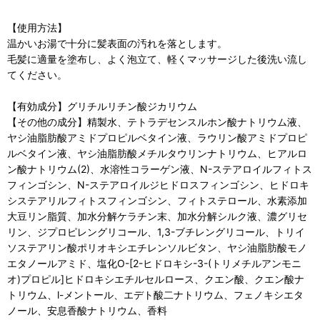
【使用方法】
温かいお湯で十分に髪表面の汚れを落とします。
毛髪に適量を塗布し、よく泡立て、軽くマッサージした後洗い流し
てください。
【有効成分】グリチルリチン酸ジカリウム
【その他の成分】精製水、テトラデセンスルホン酸ナトリウム液、
ヤシ油脂肪酸アミドプロピルベタイン液、ラウリン酸アミドプロピ
ルベタイン液、ヤシ油脂肪酸メチルタウリンナトリウム、ヒアルロ
ン酸ナトリウム(2)、水溶性コラーゲン液、N-ステアロイルフィトス
フィンゴシン、N-ステアロイルジヒドロスフィンゴシン、ヒドロキ
システアリルフィトスフィンゴシン、フィトステロール、水素添加
大豆リン脂質、加水分解ケラチン末、加水分解シルク液、濃グリセ
リン、ジプロピレングリコール、1,3-ブチレングリコール、トリイ
ソステアリン酸ポリオキシエチレンソルビタン、ヤシ油脂肪酸モノ
エタノールアミド、塩化O-[2-ヒドロキシ-3-(トリメチルアンモニ
オ)プロピル]ヒドロキシエチルセルロース、クエン酸、クエン酸ナ
トリウム、l-メントール、エデト酸二ナトリウム、フェノキシエタ
ノール、安息香酸ナトリウム、香料