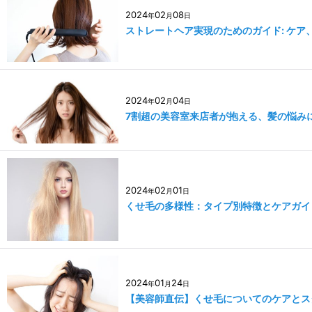
2024
02
08
年
月
日
ストレートヘア実現のためのガイド: ケア
2024
02
04
年
月
日
7割超の美容室来店者が抱える、髪の悩み
2024
02
01
年
月
日
くせ毛の多様性：タイプ別特徴とケアガイ
2024
01
24
年
月
日
【美容師直伝】くせ毛についてのケアとス