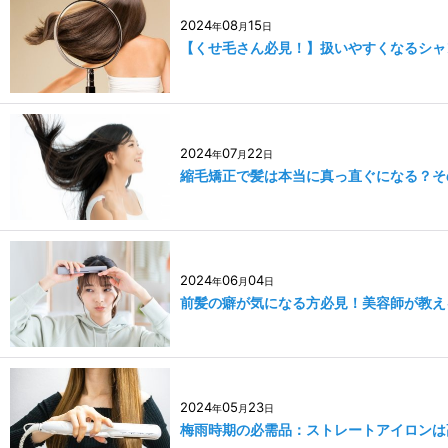
2024
08
15
年
月
日
【くせ毛さん必見！】扱いやすくなるシャ
2024
07
22
年
月
日
縮毛矯正で髪は本当に真っ直ぐになる？そ
2024
06
04
年
月
日
前髪の癖が気になる方必見！美容師が教え
2024
05
23
年
月
日
梅雨時期の必需品：ストレートアイロンは