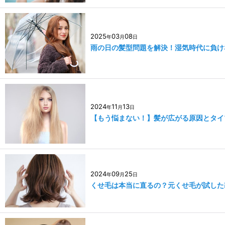
2025
03
08
年
月
日
雨の日の髪型問題を解決！湿気時代に負け
2024
11
13
年
月
日
【もう悩まない！】髪が広がる原因とタイ
2024
09
25
年
月
日
くせ毛は本当に直るの？元くせ毛が試した