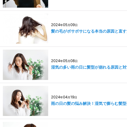
2024
05
09
年
月
日
髪の毛がボサボサになる本当の原因と直す
2024
05
08
年
月
日
湿気の多い雨の日に髪型が崩れる原因と対
2024
04
19
年
月
日
雨の日の髪の悩み解決！湿気で膨らむ髪型