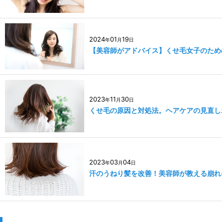
2024
01
19
年
月
日
【美容師がアドバイス】くせ毛女子のため
2023
11
30
年
月
日
くせ毛の原因と対処法。ヘアケアの見直し
2023
03
04
年
月
日
汗のうねり髪を改善！美容師が教える崩れ