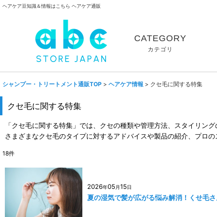
ヘアケア豆知識＆情報はこちら ヘアケア通販
CATEGORY
カテゴリ
シャンプー・トリートメント通販TOP
>
ヘアケア情報
>
クセ毛に関する特集
クセ毛に関する特集
「クセ毛に関する特集」では、クセの種類や管理方法、スタイリング
さまざまなクセ毛のタイプに対するアドバイスや製品の紹介、プロの
18
件
2026
05
15
年
月
日
夏の湿気で髪が広がる悩み解消！くせ毛さ