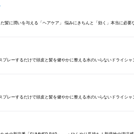
-
髪に潤いを与える「ヘアケア」 悩みにきちんと「効く」本当に必要な成分だ
するスプレーするだけで頭皮と髪を健やかに整える水のいらないドライシ
するスプレーするだけで頭皮と髪を健やかに整える水のいらないドライシ
めの新定番「SUMMER BAR」。 ・ひんやり長持ち！新境地の清涼