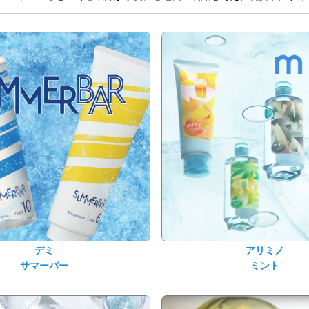
デミ
アリミノ
サマーバー
ミント