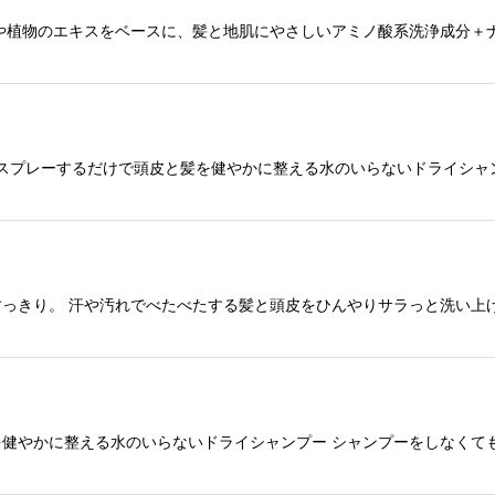
や植物のエキスをベースに、髪と地肌にやさしいアミノ酸系洗浄成分＋
絞り込む
するスプレーするだけで頭皮と髪を健やかに整える水のいらないドライシ
っきり。 汗や汚れでべたべたする髪と頭皮をひんやりサラっと洗い上
健やかに整える水のいらないドライシャンプー シャンプーをしなくて