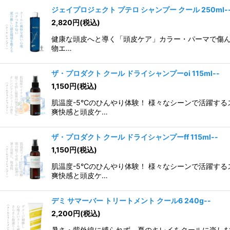
ジェイプロジェクト プテロ シャンプー クール 250ml-
2,820
円
(税込)
健康な頭皮へと導く「頭皮ケア」カラー・パーマで傷んだ
物エ…
ザ・プロダクト クール ドライシャンプーoi 115ml--
1,150
円
(税込)
肌温度-5°Cのひんやり体験！ 様々なシーンで活躍
爽快感と頭皮ケ…
ザ・プロダクト クール ドライシャンプーff 115ml--
1,150
円
(税込)
肌温度-5°Cのひんやり体験！ 様々なシーンで活躍
爽快感と頭皮ケ…
デミ サマーバー トリートメント クール6 240g--
2,200
円
(税込)
暑さ・紫外線に縛られず、夏のキレイをクールに楽しむた