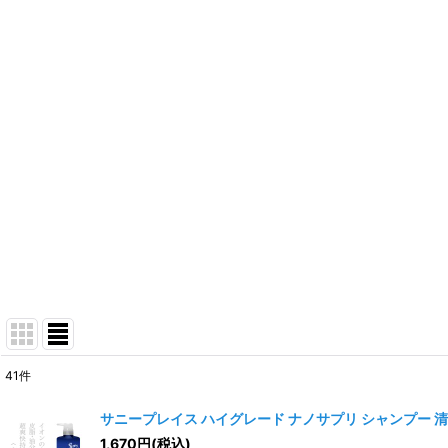
41
件
表示数
:
サニープレイス ハイグレード ナノサプリ シャンプー 清涼EX
1,670
円
(税込)