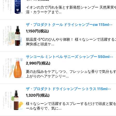
並び順
:
イオンの力で汚れを落とす新発想シャンプー 天然果実
湿・カラーケアまで…
ザ・プロダクト クール ドライシャンプーcw 115ml--
1,150
円
(税込)
肌温度-5°Cのひんやり体験！ 様々なシーンで活躍
爽快感と頭皮ケ…
サンコール ミントベル サニーズ シャンプー 550ml--
2,990
円
(税込)
夏のお悩みをケアしつつ、フレッシュな香りで気分もす
上がりのヘアケアシリー…
ザ・プロダクト ドライシャンプー シトラス 115ml--
1,320
円
(税込)
様々なシーンで活躍するスプレーするだけで頭皮と髪を
ールな香りで、気に…