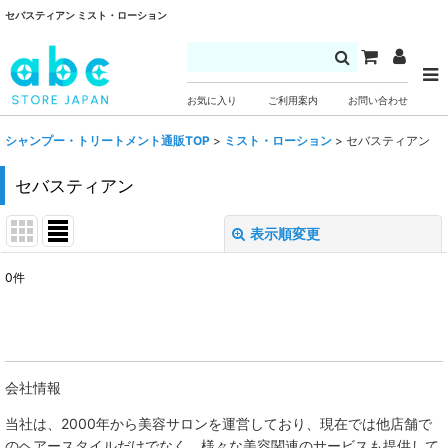
セバスティアン ミスト・ローション
お気に入り
ご利用案内
お問い合わせ
シャンプー・トリートメント通販TOP
>
ミスト・ローション
>
セバスティアン
セバスティアン
表示順変更
閉じる
0
件
表示数
:
並び順
:
会社情報
絞り込む
当社は、
2000年から美容サロンを運営しており、現在では他店舗で
のヘアースタイルだけでなく、様々な美容関連のサービスも提供して