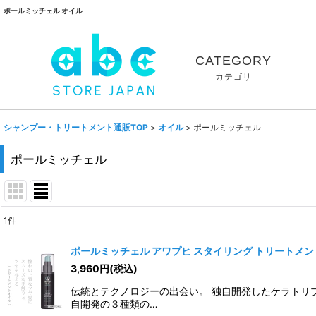
ポールミッチェル オイル
CATEGORY
カテゴリ
シャンプー・トリートメント通販TOP
>
オイル
>
ポールミッチェル
ポールミッチェル
1
件
表示数
:
ポールミッチェル アワプヒ スタイリング トリートメント 
3,960
円
(税込)
並び順
:
伝統とテクノロジーの出会い。 独自開発したケラトリ
自開発の３種類の…