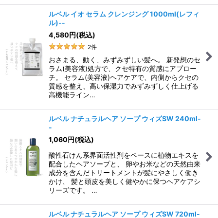
ルベル イオ セラム クレンジング 1000ml(レフィ
ル)--
4,580
円
(税込)
2
件
おさまる、動く、みずみずしい髪へ。 新発想のセ
ラム(美容液)処方で、クセ特有の質感にアプロー
チ。 セラム(美容液)ヘアケアで、内側からクセの
質感を整え、高い保湿力でみずみずしく仕上げる
高機能ライン…
ルベル ナチュラルヘア ソープ ウィズSW 240ml-
-
1,060
円
(税込)
酸性石けん系界面活性剤をベースに植物エキスを
配合したヘアソープと、 卵やお米などの天然由来
成分を含んだトリートメントが髪にやさしく働き
かけ、 髪と頭皮を美しく健やかに保つヘアケアシ
リーズです。 …
ルベル ナチュラルヘア ソープ ウィズSW 720ml-