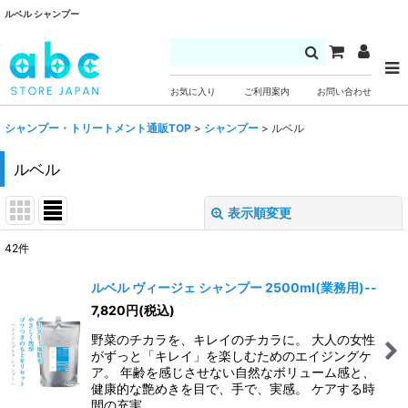
ルベル シャンプー
お気に入り
ご利用案内
お問い合わせ
シャンプー・トリートメント通販TOP
>
シャンプー
>
ルベル
ルベル
表示順変更
閉じる
42
件
表示数
:
ルベル ヴィージェ シャンプー 2500ml(業務用)--
7,820
円
(税込)
並び順
:
野菜のチカラを、キレイのチカラに。 大人の女性
がずっと「キレイ」を楽しむためのエイジングケ
絞り込む
ア。 年齢を感じさせない自然なボリューム感と、
健康的な艶めきを目で、手で、実感。 ケアする時
間の充実…