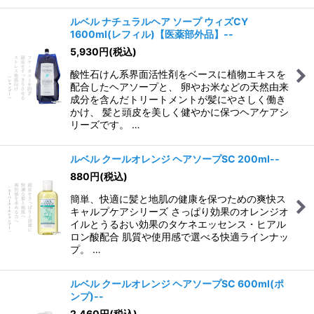
ルベル ナチュラルヘア ソープ ウィズCY
1600ml(レフィル)【医薬部外品】--
5,930
円
(税込)
酸性石けん系界面活性剤をベースに植物エキスを
配合したヘアソープと、 卵やお米などの天然由来
成分を含んだトリートメントが髪にやさしく働き
かけ、 髪と頭皮を美しく健やかに保つヘアケアシ
リーズです。 …
ルベル クールオレンジ ヘアソープSC 200ml--
880
円
(税込)
簡単、快適に髪と地肌の健康を保つための爽快ス
キャルプケアシリーズ さっぱり効果のオレンジオ
イルとうるおい効果のタケネエッセンス・ヒアル
ロン酸配合 肌質や使用感で選べる快適ラインナッ
プ。 …
ルベル クールオレンジ ヘアソープSC 600ml(ポ
ンプ)--
2,460
円
(税込)