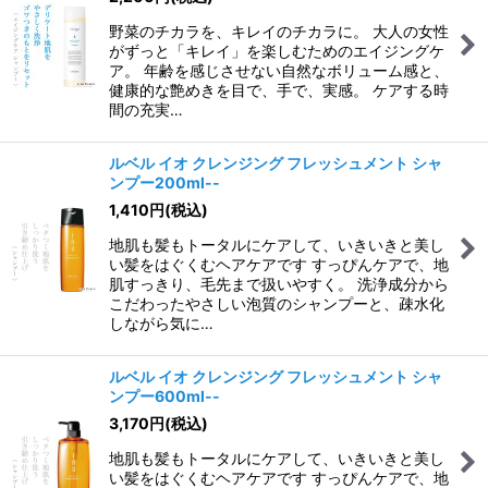
野菜のチカラを、キレイのチカラに。 大人の女性
がずっと「キレイ」を楽しむためのエイジングケ
ア。 年齢を感じさせない自然なボリューム感と、
健康的な艶めきを目で、手で、実感。 ケアする時
間の充実…
ルベル イオ クレンジング フレッシュメント シャ
ンプー200ml--
1,410
円
(税込)
地肌も髪もトータルにケアして、いきいきと美し
い髪をはぐくむヘアケアです すっぴんケアで、地
肌すっきり、毛先まで扱いやすく。 洗浄成分から
こだわったやさしい泡質のシャンプーと、疎水化
しながら気に…
ルベル イオ クレンジング フレッシュメント シャ
ンプー600ml--
3,170
円
(税込)
地肌も髪もトータルにケアして、いきいきと美し
い髪をはぐくむヘアケアです すっぴんケアで、地