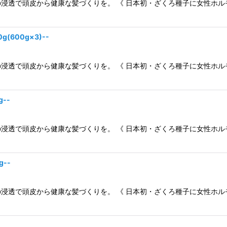
浸透で頭皮から健康な髪づくりを。 《 日本初・ざくろ種子に女性ホル
600g×3)--
浸透で頭皮から健康な髪づくりを。 《 日本初・ざくろ種子に女性ホル
--
浸透で頭皮から健康な髪づくりを。 《 日本初・ざくろ種子に女性ホル
--
浸透で頭皮から健康な髪づくりを。 《 日本初・ざくろ種子に女性ホル
-