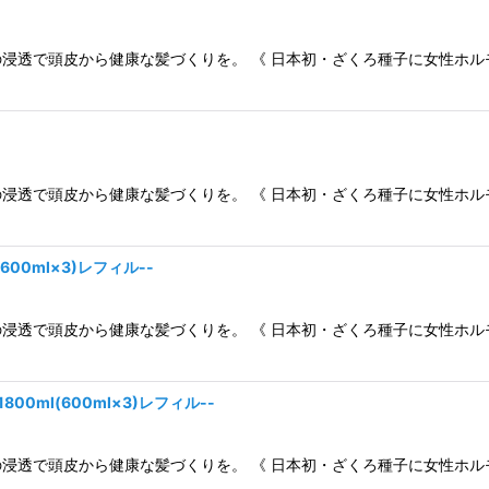
浸透で頭皮から健康な髪づくりを。 《 日本初・ざくろ種子に女性ホル
浸透で頭皮から健康な髪づくりを。 《 日本初・ざくろ種子に女性ホル
00ml×3)レフィル--
浸透で頭皮から健康な髪づくりを。 《 日本初・ざくろ種子に女性ホル
0ml(600ml×3)レフィル--
浸透で頭皮から健康な髪づくりを。 《 日本初・ざくろ種子に女性ホル