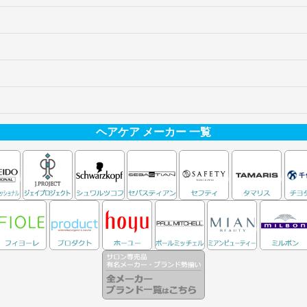
ヘアケア メーカー 一覧