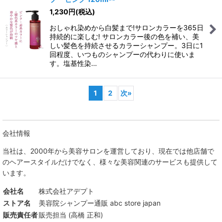
1,230
円
(税込)
おしゃれ染めから白髪まで!サロンカラーを365日
持続的に楽しむ! サロンカラー後の色を補い、美
しい髪色を持続させるカラーシャンプー。3日に1
回程度、いつものシャンプーの代わりに使いま
す。塩基性染…
1
2
次
»
会社情報
当社は、
2000年から美容サロンを運営しており、現在では他店舗で
のヘアースタイルだけでなく、様々な美容関連のサービスも提供して
います。
会社名
株式会社アデプト
ストア名
美容院シャンプー通販 abc store japan
販売責任者
販売担当 (高橋 正和)