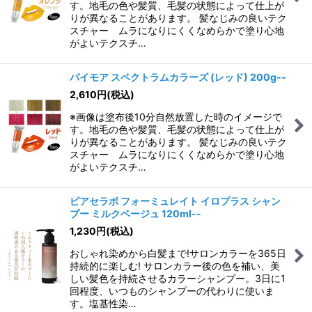
す。地毛の色や髪質、毛髪の状態によって仕上が
りが異なることがあります。 髪なじみの良いテク
スチャー ムラになりにくくなめらかで塗り心地
がよいテクスチ…
パイモア スペクトラムカラーズ (レッド) 200g--
2,610
円
(税込)
※画像は塗布後10分自然放置した時のイメージで
す。地毛の色や髪質、毛髪の状態によって仕上が
りが異なることがあります。 髪なじみの良いテク
スチャー ムラになりにくくなめらかで塗り心地
がよいテクスチ…
ピアセラボ フォーミュレイト イロプラス シャン
プー ミルクベージュ 120ml--
1,230
円
(税込)
おしゃれ染めから白髪まで!サロンカラーを365日
持続的に楽しむ! サロンカラー後の色を補い、美
しい髪色を持続させるカラーシャンプー。3日に1
回程度、いつものシャンプーの代わりに使いま
す。塩基性染…