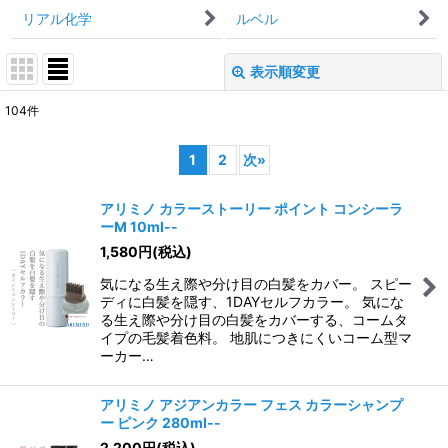
リアル化学
ルベル
表示順変更
閉じる
104
件
サブカテゴリ
:
1
2
次
»
表示数
:
アリミノ カラーストーリー ポイント コンシーラ
ーM 10ml--
並び順
:
1,580
円
(税込)
気になる生え際や分け目の白髪をカバー。 スピー
絞り込む
ディに白髪を隠す、1DAYセルフカラー。 気にな
る生え際や分け目の白髪をカバーする、コームタ
イプの毛髪着色料。 地肌につきにくいコーム型マ
ーカー…
アリミノ アジアンカラー フェス カラーシャンプ
ー ピンク 280ml--
2,200
円
(税込)