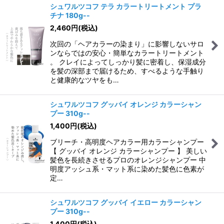
シュワルツコフ テラ カラートリートメント プラ
チナ 180g--
2,460
円
(税込)
次回の「ヘアカラーの染まり」に影響しないサロ
ンならではの安心・簡単なカラートリートメント
。 クレイによってしっかり髪に密着し、保湿成分
を髪の深部まで届けるため、すべるような手触り
と健康的なツヤをも…
シュワルツコフ グッバイ オレンジ カラーシャン
プー 310g--
1,400
円
(税込)
ブリーチ・高明度ヘアカラー用カラーシャンプー
【 グッバイ オレンジ カラーシャンプー 】 美しい
髪色を長続きさせるプロのオレンジシャンプー 中
明度アッシュ系・マット系に染めた髪色に色素が
定…
シュワルツコフ グッバイ イエロー カラーシャン
プー 310g--
1,400
円
(税込)