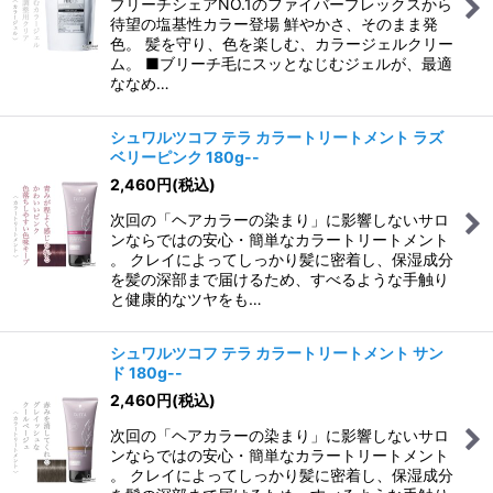
ブリーチシェアNO.1のファイバープレックスから
待望の塩基性カラー登場 鮮やかさ、そのまま発
色。 髪を守り、色を楽しむ、カラージェルクリー
ム。 ■ブリーチ毛にスッとなじむジェルが、最適
ななめ…
シュワルツコフ テラ カラートリートメント ラズ
ベリーピンク 180g--
2,460
円
(税込)
次回の「ヘアカラーの染まり」に影響しないサロ
ンならではの安心・簡単なカラートリートメント
。 クレイによってしっかり髪に密着し、保湿成分
を髪の深部まで届けるため、すべるような手触り
と健康的なツヤをも…
シュワルツコフ テラ カラートリートメント サン
ド 180g--
2,460
円
(税込)
次回の「ヘアカラーの染まり」に影響しないサロ
ンならではの安心・簡単なカラートリートメント
。 クレイによってしっかり髪に密着し、保湿成分