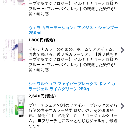
ープするテクノロジー】 イルミナカラーと同様の
ブルー 〜 ブルーバイオレットの厳選した染料が
髪の透明感…
ウエラ カラーモーション+ アメジスト シャンプー
250ml--
1,800
円
(税込)
イルミナカラーのための、ホームケアアイテム。
お家で続ける、透明感カラーケア。 【透明感をキ
ープするテクノロジー】 イルミナカラーと同様の
ブルー 〜 ブルーバイオレットの厳選した染料が
髪の透明感…
シュワルツコフ ファイバープレックス ボンド カ
ラージェル ライムグリーン 250g--
2,640
円
(税込)
ブリーチシェアNO.1のファイバープレックスから
待望の塩基性カラー登場 鮮やかさ、そのまま発
色。 髪を守り、色を楽しむ、カラージェルクリー
ム。 ■ブリーチ毛にスッとなじむジェルが、最適
ななめ…