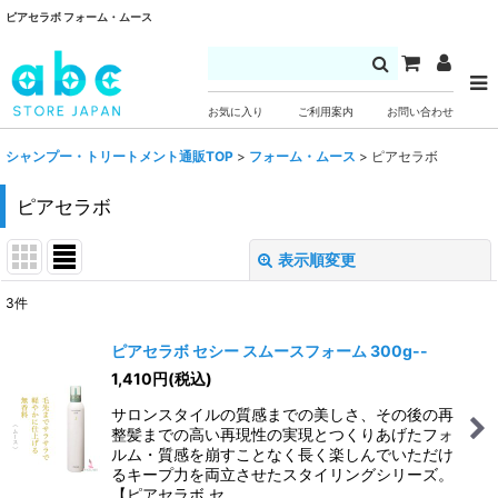
ピアセラボ フォーム・ムース
お気に入り
ご利用案内
お問い合わせ
シャンプー・トリートメント通販TOP
>
フォーム・ムース
>
ピアセラボ
ピアセラボ
表示順変更
閉じる
3
件
表示数
:
ピアセラボ セシー スムースフォーム 300g--
1,410
円
(税込)
並び順
:
サロンスタイルの質感までの美しさ、その後の再
整髪までの高い再現性の実現とつくりあげたフォ
絞り込む
ルム・質感を崩すことなく長く楽しんでいただけ
るキープ力を両立させたスタイリングシリーズ。
【ピアセラボ セ…