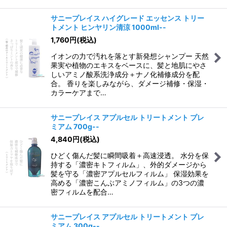
サニープレイス ハイグレード エッセンス トリー
トメント ヒンヤリン清涼 1000ml--
1,760
円
(税込)
イオンの力で汚れを落とす新発想シャンプー 天然
果実や植物のエキスをベースに、髪と地肌にやさ
しいアミノ酸系洗浄成分＋ナノ化補修成分を配
合。 香りを楽しみながら、ダメージ補修・保湿・
カラーケアまで…
サニープレイス アプルセル トリートメント プレ
ミアム 700g--
4,840
円
(税込)
ひどく傷んだ髪に瞬間吸着＋高速浸透。 水分を保
持する「濃密キトフィルム」、外的ダメージから
髪を守る「濃密アプルセルフィルム」 保湿効果を
高める「濃密こんぶアミノフィルム」の3つの濃
密フィルムを配合…
サニープレイス アプルセル トリートメント プレ
ミアム 300g--