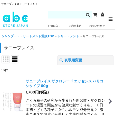
サニープレイス トリートメント
お気に入り
ご利用案内
お問い合わせ
シャンプー・トリートメント通販TOP
>
トリートメント
>
サニープレイス
サニープレイス
表示順変更
閉じる
16
件
表示数
:
サニープレイス ザクロシード エッセンス ハリコ
シタイプ 60g--
並び順
:
1,760
円
(税込)
ざくろ種子の研究から生まれた新習慣・ザクロシ
絞り込む
ードの浸透で頭皮から健康な髪づくりを。 《 日
本初・ざくろ種子に女性ホルモン成分発見 》 濃
密エキスで頭皮から美しく丈夫な髪をつくる。サ