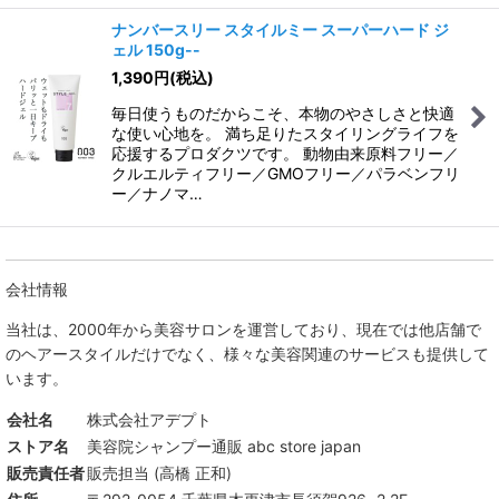
ナンバースリー スタイルミー スーパーハード ジ
ェル 150g--
1,390
円
(税込)
毎日使うものだからこそ、本物のやさしさと快適
な使い心地を。 満ち足りたスタイリングライフを
応援するプロダクツです。 動物由来原料フリー／
クルエルティフリー／GMOフリー／パラベンフリ
ー／ナノマ…
会社情報
当社は、
2000年から美容サロンを運営しており、現在では他店舗で
のヘアースタイルだけでなく、様々な美容関連のサービスも提供して
います。
会社名
株式会社アデプト
ストア名
美容院シャンプー通販 abc store japan
販売責任者
販売担当 (高橋 正和)