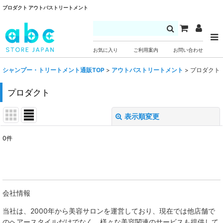
プロダクト アウトバストリートメント
お気に入り
ご利用案内
お問い合わせ
シャンプー・トリートメント通販TOP
>
アウトバストリートメント
>
プロダクト
プロダクト
表示順変更
閉じる
0
件
表示数
:
並び順
:
会社情報
絞り込む
当社は、
2000年から美容サロンを運営しており、現在では他店舗で
のヘアースタイルだけでなく、様々な美容関連のサービスも提供して