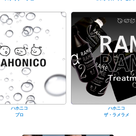
ハホニコ
ハホニコ
プロ
ザ・ラメラメ